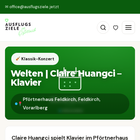
✉
office@ausflugsziele.jetzt
Klassik-Konzert
Welten | Claire Huangci –
Klavier
Pförtnerhaus Feldkirch, Feldkirch,
Vorarlberg
Claire Huangci spielt Klavier im Pförtnerhaus