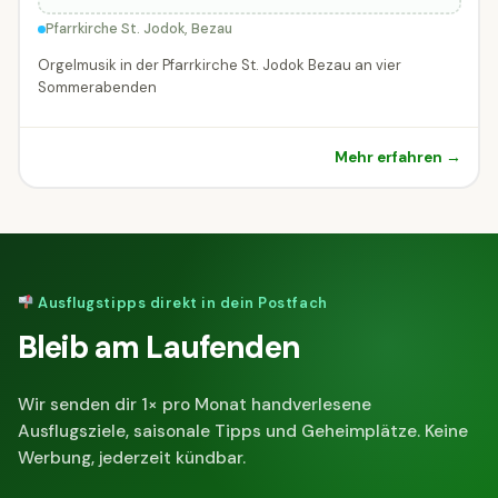
Pfarrkirche St. Jodok, Bezau
Orgelmusik in der Pfarrkirche St. Jodok Bezau an vier
Sommerabenden
Mehr erfahren →
Ausflugstipps direkt in dein Postfach
Bleib am Laufenden
Wir senden dir 1× pro Monat handverlesene
Ausflugsziele, saisonale Tipps und Geheimplätze. Keine
Werbung, jederzeit kündbar.