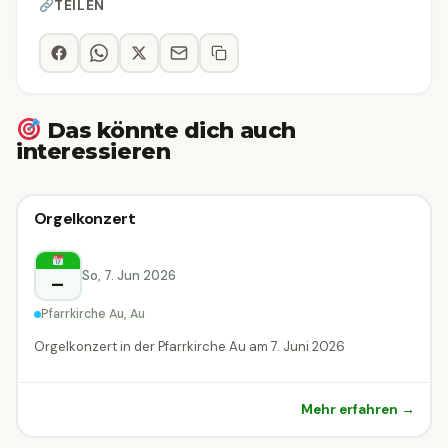
TEILEN
Das könnte dich auch
interessieren
Klassik-Konzert
Orgelkonzert
Klassik-Konzert
Au
So, 7. Jun 2026
–
Pfarrkirche Au, Au
Orgelkonzert in der Pfarrkirche Au am 7. Juni 2026
Mehr erfahren →