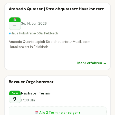
Klassik-Konzert
Ambedo Quartet | Streichquartett Hauskonzert
Klassik-Konzert
Feldkirch
So, 14. Jun 2026
–
Haus Hubstraße 56a, Feldkirch
Ambedo Quartet spielt Streichquartett-Musik beim
Hauskonzert in Feldkirch.
Mehr erfahren →
Klassik-Konzert
Bezauer Orgelsommer
Klassik-Konzert
DIESE WOCHE
Bezau
Nächster Termin
AUG
9
17:30 Uhr
Alle 2 Termine anzeigen
▾