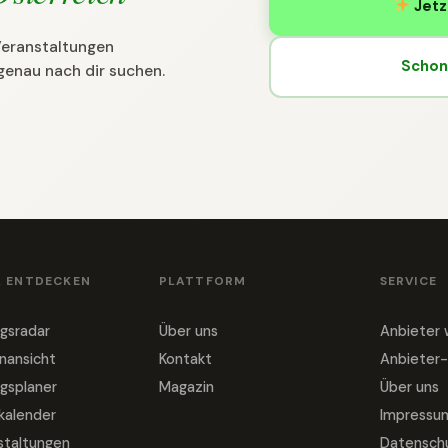
Jetz
 Veranstaltungen
Schon 
genau nach dir suchen.
& ENTDECKEN
PLATTFORM
SERVICE
gsradar
Über uns
Anbieter
nansicht
Kontakt
Anbieter-
gsplaner
Magazin
Über uns
nkalender
Impressu
staltungen
Datensch