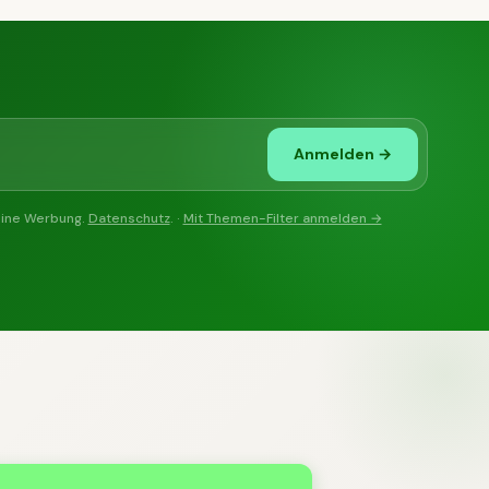
Anmelden →
eine Werbung.
Datenschutz
. ·
Mit Themen-Filter anmelden →