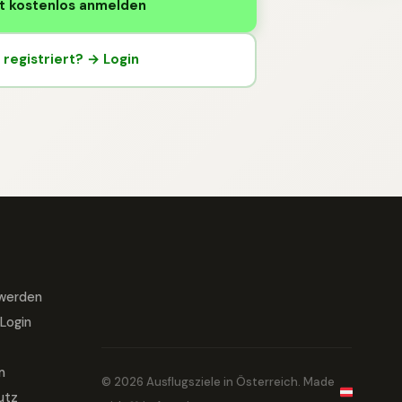
t kostenlos anmelden
registriert? → Login
 werden
Login
m
© 2026 Ausflugsziele in Österreich. Made
utz