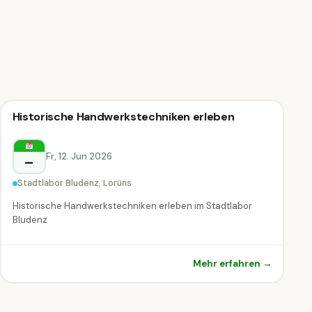
Kreativ-Workshop
Historische Handwerkstechniken erleben
Kreativ-Workshop
Lorüns
Fr, 12. Jun 2026
–
Stadtlabor Bludenz, Lorüns
Historische Handwerkstechniken erleben im Stadtlabor
Bludenz
Mehr erfahren →