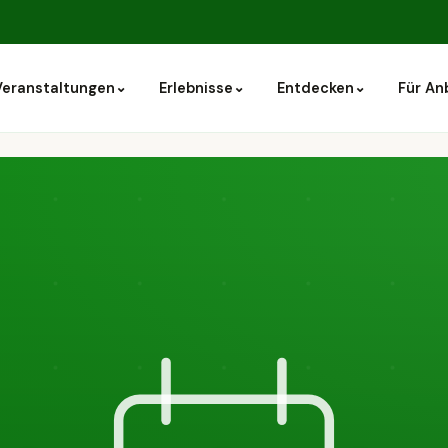
⌄
⌄
⌄
Veranstaltungen
Erlebnisse
Entdecken
Für An