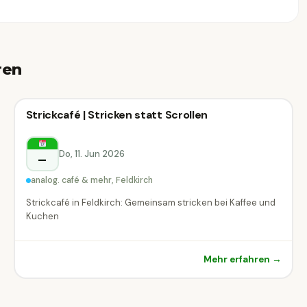
ren
Kreativ-Workshop
Strickcafé | Stricken statt Scrollen
Kreativ-Workshop
Feldkirch
Do, 11. Jun 2026
–
analog. café & mehr, Feldkirch
Strickcafé in Feldkirch: Gemeinsam stricken bei Kaffee und
Kuchen
Mehr erfahren →