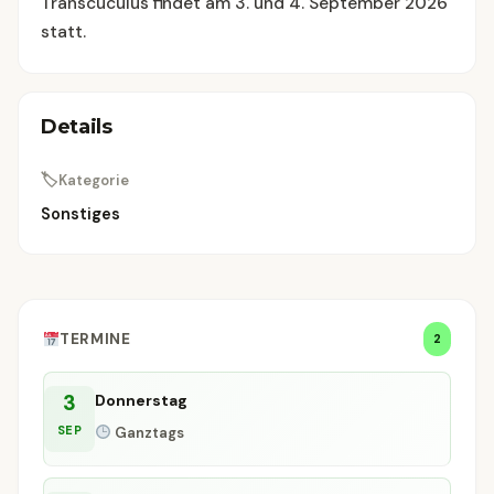
Transcuculus findet am 3. und 4. September 2026
statt.
Details
🏷
Kategorie
Sonstiges
TERMINE
2
3
Donnerstag
SEP
Ganztags