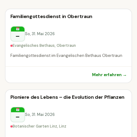
Sonstiges
Familiengottesdienst in Obertraun
Sonstiges
Obertraun
So, 31. Mai 2026
–
Evangelisches Bethaus, Obertraun
Familiengottesdienst im Evangelischen Bethaus Obertraun
Mehr erfahren →
Sonstiges
Pioniere des Lebens – die Evolution der Pflanzen
Sonstiges
Linz
So, 31. Mai 2026
–
Botanischer Garten Linz, Linz