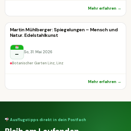
Mehr erfahren →
Sonstiges
Martin Mühlberger: Spiegelungen – Mensch und
Sonstiges
Natur. Edelstahlkunst
Linz
So, 31. Mai 2026
–
Botanischer Garten Linz, Linz
Mehr erfahren →
Ausflugstipps direkt in dein Postfach