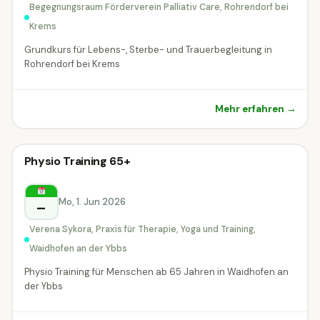
Begegnungsraum Förderverein Palliativ Care, Rohrendorf bei
Krems
Grundkurs für Lebens-, Sterbe- und Trauerbegleitung in
Rohrendorf bei Krems
Mehr erfahren →
Vortrag & Seminar
Physio Training 65+
Vortrag & Seminar
Waidhofen an der Ybbs
Mo, 1. Jun 2026
–
Verena Sykora, Praxis für Therapie, Yoga und Training,
Waidhofen an der Ybbs
Physio Training für Menschen ab 65 Jahren in Waidhofen an
der Ybbs