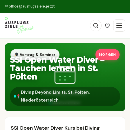
✉
office@ausflugsziele.jetzt
Vortrag & Seminar
MORGEN
SSI Open Water Diver –
Tauchen lernen in St.
Pölten
Diving Beyond Limits, St. Pölten,
Niederösterreich
SSI Open Water Diver Kurs bei Diving