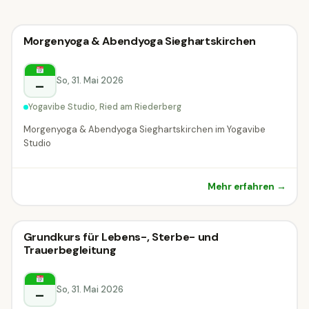
Vortrag & Seminar
Morgenyoga & Abendyoga Sieghartskirchen
Vortrag & Seminar
Ried am Riederberg
So, 31. Mai 2026
–
Yogavibe Studio, Ried am Riederberg
Morgenyoga & Abendyoga Sieghartskirchen im Yogavibe
Studio
Mehr erfahren →
Vortrag & Seminar
Grundkurs für Lebens-, Sterbe- und
Vortrag & Seminar
Trauerbegleitung
Rohrendorf bei Krems
So, 31. Mai 2026
–