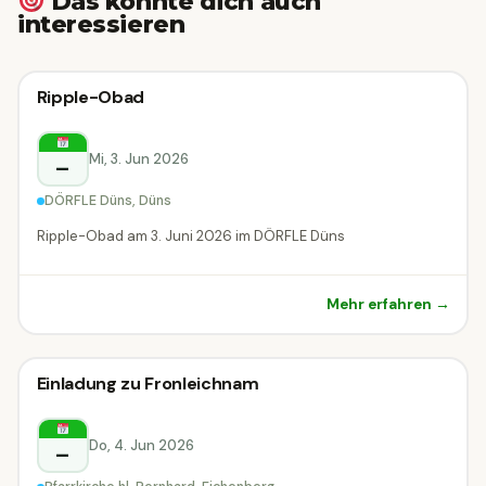
Das könnte dich auch
interessieren
Sonstiges
Ripple-Obad
Sonstiges
Düns
Mi, 3. Jun 2026
–
DÖRFLE Düns, Düns
Ripple-Obad am 3. Juni 2026 im DÖRFLE Düns
Mehr erfahren →
Sonstiges
Einladung zu Fronleichnam
Sonstiges
Eichenberg
Do, 4. Jun 2026
–