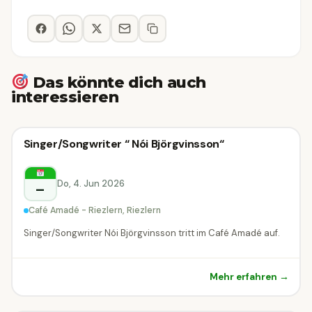
Das könnte dich auch
interessieren
Konzert
Singer/Songwriter “ Nói Björgvinsson“
Konzert
Riezlern
Do, 4. Jun 2026
–
Café Amadé - Riezlern, Riezlern
Singer/Songwriter Nói Björgvinsson tritt im Café Amadé auf.
Mehr erfahren →