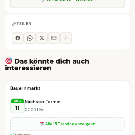
TEILEN
Das könnte dich auch
interessieren
Sonstiges
Bauernmarkt
Sonstiges
DIESE WOCHE
Steiermark
Nächster Termin
AUG
11
07:00 Uhr
Alle 15 Termine anzeigen
▾
Steiermark