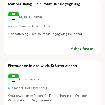
Vortrag & Seminar
MännerDialog – ein Raum für Begegnung
Vortrag & Seminar
Höchst
Mi, 10. Jun 2026
–
KinderCampus Höchst, Höchst
MännerDialog – ein Raum für Begegnung in Höchst
Mehr erfahren →
Vortrag & Seminar
Eintauchen in das wilde Kräuterwissen
Vortrag & Seminar
Eichenberg
Fr, 12. Jun 2026
–
Degasper-Hof, Eichenberg
Kräuterwissen im Freien: Ein Eintauchen in die Welt der
Wildkräuter am Degasper-Hof.