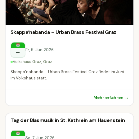
Skappa’nabanda – Urban Brass Festival Graz
Fr, 5. Jun 2026
–
Volkshaus Graz, Graz
Skappa'nabanda – Urban Brass Festival Graz findet im Juni
im Volkshaus statt.
Mehr erfahren →
Festival
Tag der Blasmusik in St. Kathrein am Hauenstein
Festival
St. Kathrein am Hauenstein
So, 7. Jun 2026