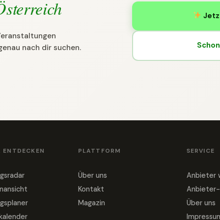
Österreich
Jetz
 Veranstaltungen
Schon 
genau nach dir suchen.
& ENTDECKEN
PLATTFORM
SERVICE
gsradar
Über uns
Anbieter
nansicht
Kontakt
Anbieter-
gsplaner
Magazin
Über uns
nkalender
Impressu