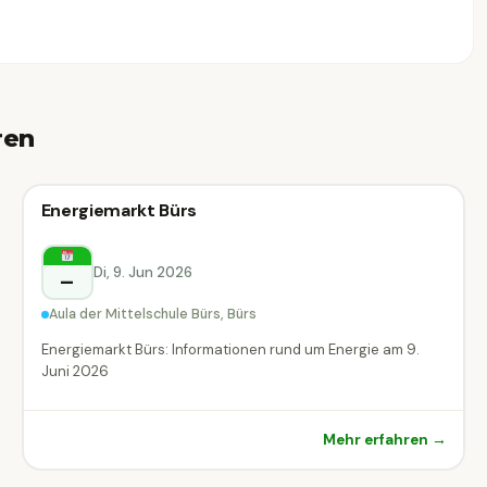
ren
Markt & Messe
Energiemarkt Bürs
Markt & Messe
Bürs
Di, 9. Jun 2026
–
Aula der Mittelschule Bürs, Bürs
Energiemarkt Bürs: Informationen rund um Energie am 9.
Juni 2026
Mehr erfahren →