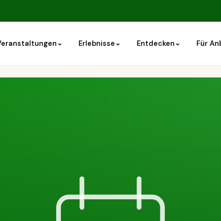
⌄
⌄
⌄
Veranstaltungen
Erlebnisse
Entdecken
Für An