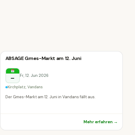
Markt & Messe
ABSAGE Gmes-Markt am 12. Juni
Markt & Messe
Vandans
Fr, 12. Jun 2026
–
Kirchplatz, Vandans
Der Gmes-Markt am 12. Juni in Vandans fällt aus.
Mehr erfahren →