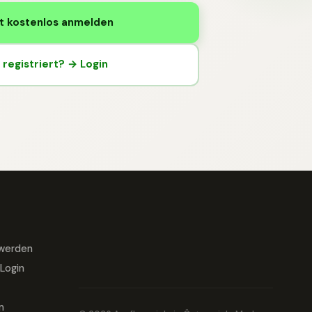
t kostenlos anmelden
registriert? → Login
 werden
Login
m