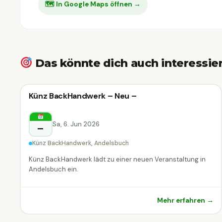
🗺 In Google Maps öffnen →
Das könnte dich auch interessie
Markt & Messe
Künz BackHandwerk – Neu –
Markt & Messe
Andelsbuch
Sa, 6. Jun 2026
–
Künz BackHandwerk, Andelsbuch
Künz BackHandwerk lädt zu einer neuen Veranstaltung in
Andelsbuch ein.
Mehr erfahren →