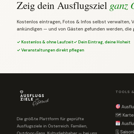
Zeig dein Ausflugsziel
ganz 
Kostenlos eintragen, Fotos & Infos selbst verwalten,
ankündigen — und von Gästen gefunden werden, die 
✓ Kostenlos & ohne Laufzeit
✓ Dein Eintrag, deine Hoheit
✓ Veranstaltungen direkt pflegen
TOOLS 
Ausflu
🗺 Karte
Die größte Plattform für geprüfte
Ausflu
Ausflugsziele in Österreich. Familien,
🗓 Saiso
Outdoor-Fans, Kulturliebhaber — bei uns