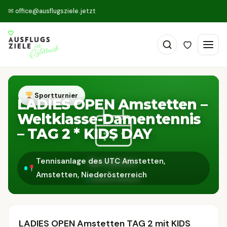
✉
office@ausflugsziele.jetzt
Sportturnier
LADIES OPEN Amstetten –
Weltklasse-Damentennis
– TAG 2 * KIDS DAY
Tennisanlage des UTC Amstetten,
Amstetten, Niederösterreich
LADIES OPEN Amstetten TAG 2 mit KIDS