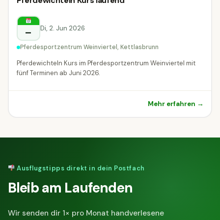
Sportturnier
Pferdewichteln Kurs laufend
Sportturnier
Kettlasbrunn
Di, 2. Jun 2026
–
Pferdesportzentrum Weinviertel, Kettlasbrunn
Pferdewichteln Kurs im Pferdesportzentrum Weinviertel mit
fünf Terminen ab Juni 2026.
Mehr erfahren →
Ausflugstipps direkt in dein Postfach
Bleib am Laufenden
Wir senden dir 1× pro Monat handverlesene