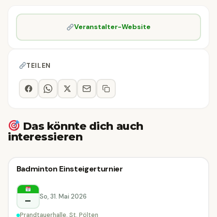
Veranstalter-Website
TEILEN
Das könnte dich auch
interessieren
Sportturnier
Badminton Einsteigerturnier
Sportturnier
St. Pölten
So, 31. Mai 2026
–
Prandtauerhalle, St. Pölten