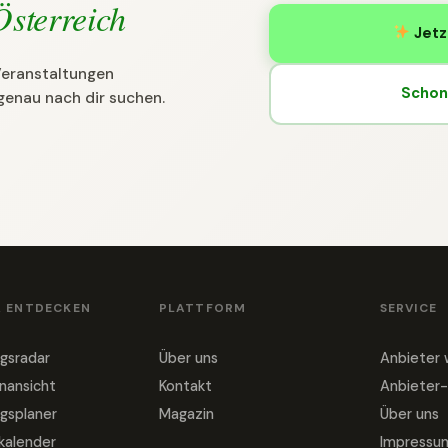
Österreich
Jetz
 Veranstaltungen
Schon 
genau nach dir suchen.
& ENTDECKEN
PLATTFORM
SERVICE
gsradar
Über uns
Anbieter
nansicht
Kontakt
Anbieter-
gsplaner
Magazin
Über uns
nkalender
Impressu