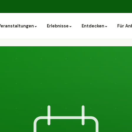
⌄
⌄
⌄
Veranstaltungen
Erlebnisse
Entdecken
Für An