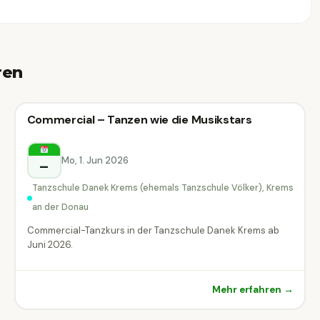
ren
Kreativ-Workshop
Commercial – Tanzen wie die Musikstars
Kreativ-Workshop
Krems an der Donau
Mo, 1. Jun 2026
–
Tanzschule Danek Krems (ehemals Tanzschule Völker), Krems
an der Donau
Commercial-Tanzkurs in der Tanzschule Danek Krems ab
Juni 2026.
Mehr erfahren →