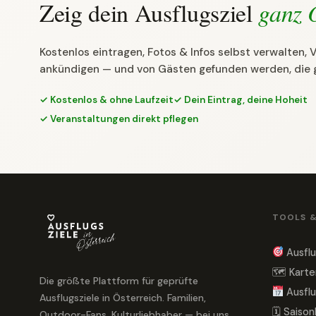
Zeig dein Ausflugsziel
ganz 
Kostenlos eintragen, Fotos & Infos selbst verwalten,
ankündigen — und von Gästen gefunden werden, die 
✓ Kostenlos & ohne Laufzeit
✓ Dein Eintrag, deine Hoheit
✓ Veranstaltungen direkt pflegen
TOOLS 
Ausflu
🗺 Karte
Die größte Plattform für geprüfte
Ausflu
Ausflugsziele in Österreich. Familien,
🗓 Saiso
Outdoor-Fans, Kulturliebhaber — bei uns