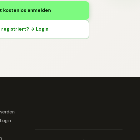
t kostenlos anmelden
registriert? → Login
 werden
Login
m