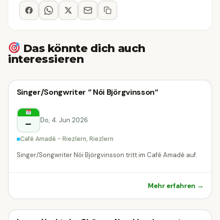
Das könnte dich auch
interessieren
Konzert
Singer/Songwriter “ Nói Björgvinsson“
Konzert
Riezlern
Do, 4. Jun 2026
–
Café Amadé - Riezlern, Riezlern
Singer/Songwriter Nói Björgvinsson tritt im Café Amadé auf.
Mehr erfahren →