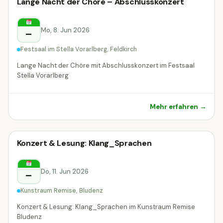
Konzert
Lange Nacht der Chöre – Abschlusskonzert
Konzert
Feldkirch
Mo, 8. Jun 2026
–
Festsaal im Stella Vorarlberg, Feldkirch
Lange Nacht der Chöre mit Abschlusskonzert im Festsaal
Stella Vorarlberg
Mehr erfahren →
Konzert
Konzert & Lesung: Klang_Sprachen
Konzert
Bludenz
Do, 11. Jun 2026
–
Kunstraum Remise, Bludenz
Konzert & Lesung: Klang_Sprachen im Kunstraum Remise
Bludenz