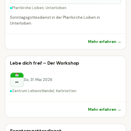
Pfarrkirche Loiben, Unterloiben
Sonntagsgottesdienst in der Pfarrkirche Loiben in
Unterloiben.
Mehr erfahren →
Sonstiges
Lebe dich frei! – Der Workshop
Sonstiges
Karlstetten
So, 31. Mai 2026
–
Zentrum LebensWandel, Karlstetten
Mehr erfahren →
Sonntagsgottesdienst