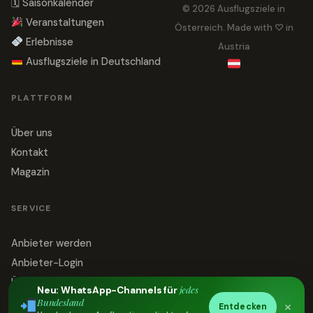
🗓 Saisonkalender
© 2026 Ausflugsziele in
Veranstaltungen
Österreich. Made with ♡ in
Erlebnisse
Austria
Ausflugsziele in Deutschland
PLATTFORM
Über uns
Kontakt
Magazin
SERVICE
Anbieter werden
Anbieter-Login
Über uns
jedes
Neu: WhatsApp-Channels für
Bundesland
Impressum
×
Entdecken