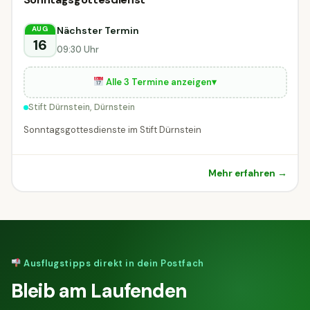
Sonstiges
Sonstiges
Dürnstein
Nächster Termin
AUG
16
09:30 Uhr
Alle 3 Termine anzeigen
▾
Stift Dürnstein, Dürnstein
Sonntagsgottesdienste im Stift Dürnstein
Mehr erfahren →
Ausflugstipps direkt in dein Postfach
Bleib am Laufenden