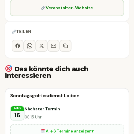
Veranstalter-Website
TEILEN
Das könnte dich auch
interessieren
Sonstiges
Sonntagsgottesdienst Loiben
Sonstiges
Unterloiben
Nächster Termin
AUG
16
08:15 Uhr
Alle 3 Termine anzeigen
▾