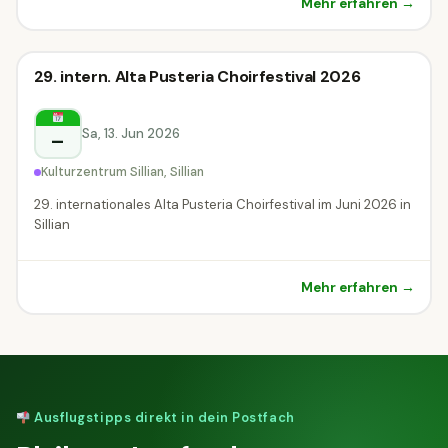
Mehr erfahren →
Festival
29. intern. Alta Pusteria Choirfestival 2026
Festival
Sillian
Sa, 13. Jun 2026
–
Kulturzentrum Sillian, Sillian
29. internationales Alta Pusteria Choirfestival im Juni 2026 in
Sillian
Mehr erfahren →
Ausflugstipps direkt in dein Postfach