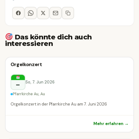
Das könnte dich auch
interessieren
Klassik-Konzert
Orgelkonzert
Klassik-Konzert
Au
So, 7. Jun 2026
–
Pfarrkirche Au, Au
Orgelkonzert in der Pfarrkirche Au am 7. Juni 2026
Mehr erfahren →