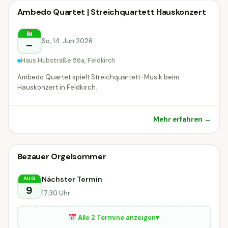
Klassik-Konzert
Ambedo Quartet | Streichquartett Hauskonzert
Klassik-Konzert
Feldkirch
So, 14. Jun 2026
–
Haus Hubstraße 56a, Feldkirch
Ambedo Quartet spielt Streichquartett-Musik beim
Hauskonzert in Feldkirch.
Mehr erfahren →
Klassik-Konzert
Bezauer Orgelsommer
Klassik-Konzert
HEUTE
Bezau
Nächster Termin
AUG
9
17:30 Uhr
Alle 2 Termine anzeigen
▾