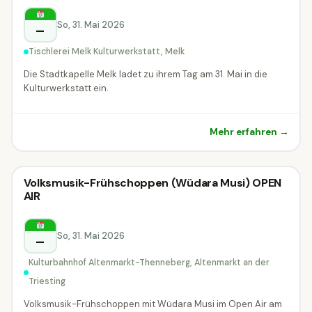
Melk
So, 31. Mai 2026
–
Tischlerei Melk Kulturwerkstatt, Melk
Die Stadtkapelle Melk ladet zu ihrem Tag am 31. Mai in die
Kulturwerkstatt ein.
Mehr erfahren →
Konzert
Volksmusik-Frühschoppen (Wüdara Musi) OPEN
Konzert
AIR
Altenmarkt an der Triesting
So, 31. Mai 2026
–
Kulturbahnhof Altenmarkt-Thenneberg, Altenmarkt an der
Triesting
Volksmusik-Frühschoppen mit Wüdara Musi im Open Air am