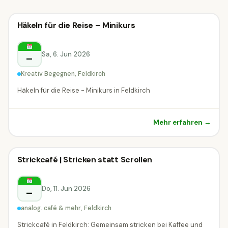
Kreativ-Workshop
Häkeln für die Reise – Minikurs
Kreativ-Workshop
Feldkirch
Sa, 6. Jun 2026
–
Kreativ Begegnen, Feldkirch
Häkeln für die Reise - Minikurs in Feldkirch
Mehr erfahren →
Kreativ-Workshop
Strickcafé | Stricken statt Scrollen
Kreativ-Workshop
Feldkirch
Do, 11. Jun 2026
–
analog. café & mehr, Feldkirch
Strickcafé in Feldkirch: Gemeinsam stricken bei Kaffee und