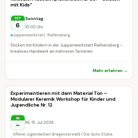
Bastelworkshop
Bastelworkshop
mit Kids“
Riefensberg
Sonntag
SEP
6
10:00 Uhr
Juppenwerkstatt, Riefensberg
Sticken mit Kindern in der Juppenwerkstatt Riefsensberg –
kreatives Handwerk an mehreren Terminen.
Mehr erfahren →
Bastelworkshop
Experimentieren mit dem Material Ton –
Bastelworkshop
Modularer Keramik Workshop für Kinder und
Jugendliche Nr. 12
Andelsbuch
Mi, 15. Jul 2026
–
Offene Jugendarbeit Bregenzerwald / Die Gute Stube,