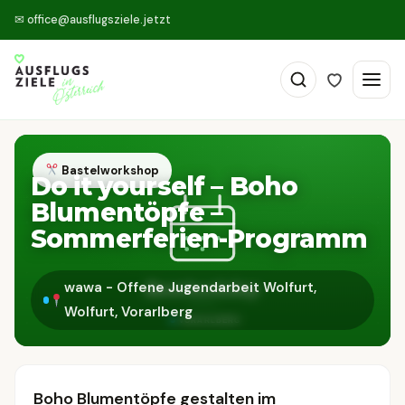
✉
office@ausflugsziele.jetzt
Bastelworkshop
Do it yourself – Boho
Blumentöpfe –
Sommerferien-Programm
wawa - Offene Jugendarbeit Wolfurt,
Wolfurt, Vorarlberg
Boho Blumentöpfe gestalten im