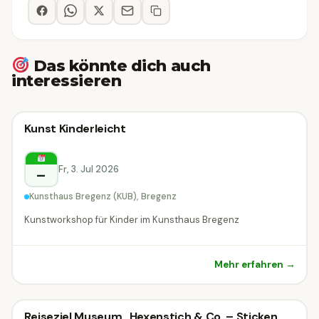
Das könnte dich auch
interessieren
Bastelworkshop
Kunst Kinderleicht
Bastelworkshop
Bregenz
Fr, 3. Jul 2026
–
Kunsthaus Bregenz (KUB), Bregenz
Kunstworkshop für Kinder im Kunsthaus Bregenz
Mehr erfahren →
Reiseziel Museum „Hexenstich & Co. – Sticken