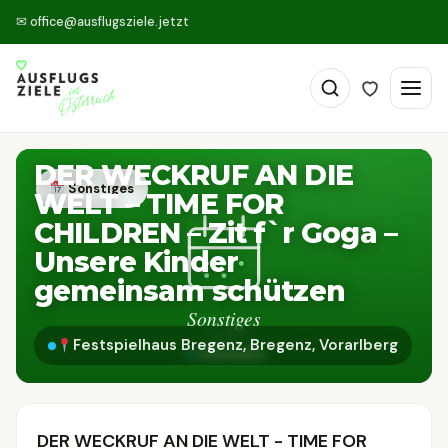
✉
office@ausflugsziele.jetzt
DER WECKRUF AN DIE
Sonstiges
WELT – TIME FOR
CHILDREN – Zit f`r Goga –
Unsere Kinder
gemeinsam schützen
Festspielhaus Bregenz, Bregenz, Vorarlberg
DER WECKRUF AN DIE WELT - TIME FOR