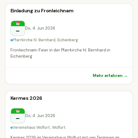
Sonstiges
Einladung zu Fronleichnam
Sonstiges
Eichenberg
Do, 4. Jun 2026
–
Pfarrkirche hl. Bernhard, Eichenberg
Fronleichnam-Feier in der Pfarrkirche hl. Bernhard in
Eichenberg
Mehr erfahren →
Sonstiges
Kermes 2026
Sonstiges
Wolfurt
Do, 4. Jun 2026
–
Vereinshaus Wolfurt, Wolfurt
Kermes 2026 im Vereinshaus Wolfurt mit vier Terminen im