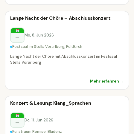
Konzert
Lange Nacht der Chöre – Abschlusskonzert
Konzert
Feldkirch
Mo, 8. Jun 2026
–
Festsaal im Stella Vorarlberg, Feldkirch
Lange Nacht der Chöre mit Abschlusskonzert im Festsaal
Stella Vorarlberg
Mehr erfahren →
Konzert
Konzert & Lesung: Klang_Sprachen
Konzert
Bludenz
Do, 11. Jun 2026
–
Kunstraum Remise, Bludenz