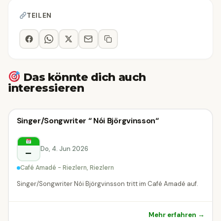
TEILEN
Das könnte dich auch
interessieren
Konzert
Singer/Songwriter “ Nói Björgvinsson“
Konzert
Riezlern
Do, 4. Jun 2026
–
Café Amadé - Riezlern, Riezlern
Singer/Songwriter Nói Björgvinsson tritt im Café Amadé auf.
Mehr erfahren →