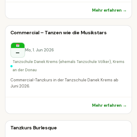
Mehr erfahren →
Kreativ-Workshop
Commercial – Tanzen wie die Musikstars
Kreativ-Workshop
Krems an der Donau
Mo, 1. Jun 2026
–
Tanzschule Danek Krems (ehemals Tanzschule Völker), Krems
an der Donau
Commercial-Tanzkurs in der Tanzschule Danek Krems ab
Juni 2026.
Mehr erfahren →
Kreativ-Workshop
Tanzkurs Burlesque
Kreativ-Workshop