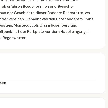
iedhof mit Besuch von Grabstätten berühmter
orak erfahren Besucherinnen und Besucher
aus der Geschichte dieser Badener Ruhestätte, wo
nander vereinen. Genannt werden unter anderem Franz
tenstein, Montecuccoli, Orsini Rosenberg und
reffpunkt ist der Parkplatz vor dem Haupteingang in
ei Regenwetter.
seen