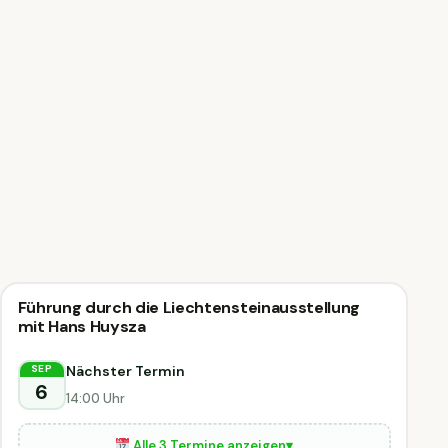
🗣
Führung
Führung durch die Liechtensteinausstellung
🗣 Führung
mit Hans Huysza
Wilfersdorf
Nächster Termin
SEP
6
14:00 Uhr
Alle 3 Termine anzeigen
▾