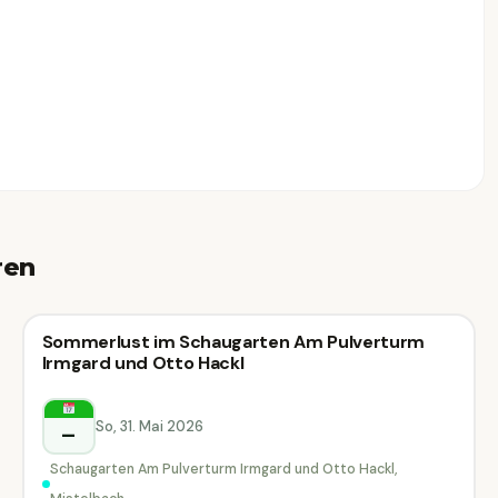
ren
🗣
Führung
Sommerlust im Schaugarten Am Pulverturm
🗣 Führung
Irmgard und Otto Hackl
Mistelbach
So, 31. Mai 2026
–
Schaugarten Am Pulverturm Irmgard und Otto Hackl,