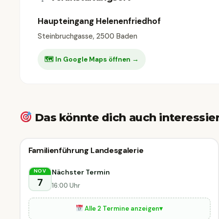
Haupteingang Helenenfriedhof
Steinbruchgasse, 2500 Baden
🗺 In Google Maps öffnen →
Das könnte dich auch interessie
🗣
Führung
Familienführung Landesgalerie
🗣 Führung
Krems an der Donau
Nächster Termin
NOV
7
16:00 Uhr
Alle 2 Termine anzeigen
▾