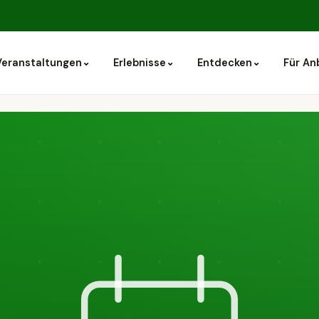
⌄
⌄
⌄
Veranstaltungen
Erlebnisse
Entdecken
Für An