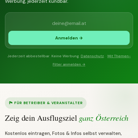
Werbung, jederzeit kündbar.
Anmelden →
Jederzeit abbestellbar. Keine Werbung.
Datenschutz
. ·
Mit Themen-
Filter anmelden →
🏞 FÜR BETREIBER & VERANSTALTER
ganz Österreich
Zeig dein Ausflugsziel
Kostenlos eintragen, Fotos & Infos selbst verwalten,