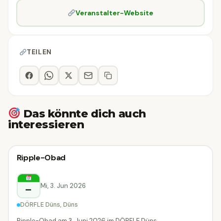
Veranstalter-Website
TEILEN
Das könnte dich auch
interessieren
Sonstiges
Ripple-Obad
Sonstiges
Düns
Mi, 3. Jun 2026
–
DÖRFLE Düns, Düns
Ripple-Obad am 3. Juni 2026 im DÖRFLE Düns