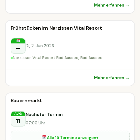
Mehr erfahren →
Sonstiges
Frühstücken im Narzissen Vital Resort
Sonstiges
Bad Aussee
Di, 2. Jun 2026
–
Narzissen Vital Resort Bad Aussee, Bad Aussee
Mehr erfahren →
Sonstiges
Bauernmarkt
Sonstiges
DIESE WOCHE
Steiermark
Nächster Termin
AUG
11
07:00 Uhr
Alle 15 Termine anzeigen
▾