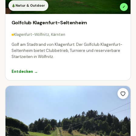
Natur & Outdoor
✓
0 €
25 €
50 €
75 €
100 €
Golfclub Klagenfurt-Seltenheim
Klagenfurt-Wölfnitz, Kärnten
Mit Familie unterwegs?
Golf am Stadtrand von Klagenfurt: Der Golfclub Klagenfurt-
Seltenheim bietet Clubbetrieb, Turniere und reservierbare
Ziele mit speziellen Familien-Tarifen.
Startzeiten in Wölfnitz.
Familienpreis verfügbar
Entdecken →