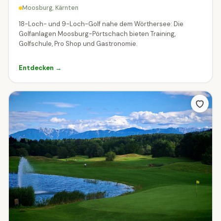
Moosburg, Kärnten
18-Loch- und 9-Loch-Golf nahe dem Wörthersee: Die
Wann hast du Zeit?
Golfanlagen Moosburg-Pörtschach bieten Training,
Golfschule, Pro Shop und Gastronomie.
Filtere Ziele die zu deinem Wunschzeitpunkt geöffnet sind.
Entdecken →
Heute geöffnet
Am Wochenende geöffnet
Was darf der Eintritt kosten?
„Kostenlos" findet alle Ziele mit mindestens einem Gratis-Tarif.
Der Slider filtert auf den Erwachsenen-Preis.
Nur kostenlose Ziele
0
€ –
100
€
ERWACHSENEN-PREIS (€)