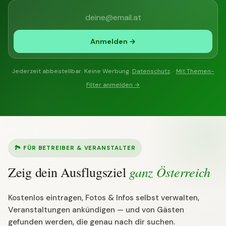
Anmelden →
Jederzeit abbestellbar. Keine Werbung.
Datenschutz
. ·
Mit Themen-
Filter anmelden →
🏞 FÜR BETREIBER & VERANSTALTER
ganz Österreich
Zeig dein Ausflugsziel
Kostenlos eintragen, Fotos & Infos selbst verwalten,
Veranstaltungen ankündigen — und von Gästen
gefunden werden, die genau nach dir suchen.