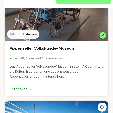
Schweiz
ÖSTERREICH
Alle Regionen
Burgenland
Kärnten
742
3120
Kultur & Museen
✓
Niederösterreich
Oberösterreich
7116
6350
Appenzeller Volkskunde-Museum
Salzburg
Steiermark
Tirol
5131
3910
4080
Stein AR, Appenzell Ausserrhoden
Das Appenzeller Volkskunde-Museum in Stein AR vermittelt
Vorarlberg
Wien
4563
234
die Kultur, Traditionen und Lebensweise des
Appenzellerlandes in historischen...
DEUTSCHLAND
Entdecken →
Baden-Württemberg
Bayern
2
95
SCHWEIZ