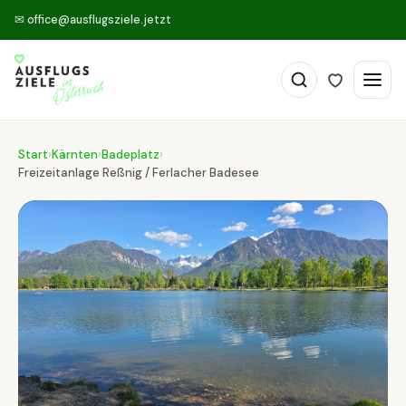
✉
office@ausflugsziele.jetzt
Start
›
Kärnten
›
Badeplatz
›
Freizeitanlage Reßnig / Ferlacher Badesee