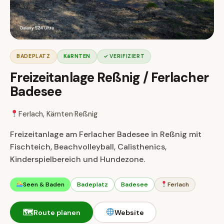
BADEPLATZ
KäRNTEN
✓ VERIFIZIERT
Freizeitanlage Reßnig / Ferlacher
Badesee
Ferlach, Kärnten
·
Reßnig
Freizeitanlage am Ferlacher Badesee in Reßnig mit
Fischteich, Beachvolleyball, Calisthenics,
Kinderspielbereich und Hundezone.
Seen & Baden
Badeplatz
Badesee
Ferlach
🗺
Route planen
Website