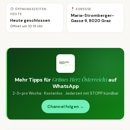
ÖFFNUNGSZEITEN
ADRESSE
HEUTE
Maria-Stromberger-
Heute geschlossen
Gasse 9, 8020 Graz
Öffnet um 10:15 Uhr
Grünes Herz Österreichs
Mehr Tipps für
auf
WhatsApp
2-3× pro Woche · Kostenlos · Jederzeit mit STOPP kündbar
Channel folgen →