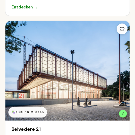
ÖFFI-Anbindung
Entdecken →
Indoor oder Outdoor?
Beides
☀
Outdoor
Indoor
Wann hast du Zeit?
Filtere Ziele die zu deinem Wunschzeitpunkt geöffnet sind.
Heute geöffnet
Am Wochenende geöffnet
Kultur & Museen
✓
Was darf der Eintritt kosten?
Belvedere 21