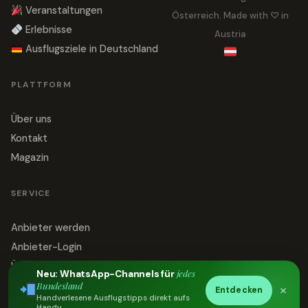
Veranstaltungen
Österreich. Made with ♡ in
Erlebnisse
Austria
Ausflugsziele in Deutschland
PLATTFORM
Über uns
Kontakt
Magazin
SERVICE
Anbieter werden
Anbieter-Login
Über uns
jedes
Neu: WhatsApp-Channels für
Bundesland
Impressum
×
Entdecken
Handverlesene Ausflugstipps direkt aufs
Datenschutz
Handy