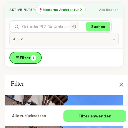
Moderne Architektur ✕
AKTIVE FILTER:
Alle löschen
Suchen
Filter
1
Filter
Region
Filter anwenden
Alle zurücksetzen
Alle Länder
Österreich
Deutschland