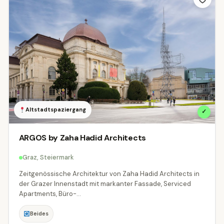
🍽
Kulinarik & Genuss
Kultur & Museen
32
311
Natur & Outdoor
Radfahren & MTB
94
1
Seen & Baden
🏛
Städte & Architektur
197
13
Tierwelt & Naturparks
⛰
Wandern & Berge
41
11
♨
Wellness & Thermen
⛷
Winter & Schnee
79
8
Altstadtspaziergang
✓
ARGOS by Zaha Hadid Architects
Ausstattung
Graz, Steiermark
Was bringt das Ziel mit?
Zeitgenössische Architektur von Zaha Hadid Architects in
Familien
Hunde
Barrierefrei
der Grazer Innenstadt mit markanter Fassade, Serviced
Apartments, Büro-...
Kinderwagen
Gastronomie
Parkplatz
Beides