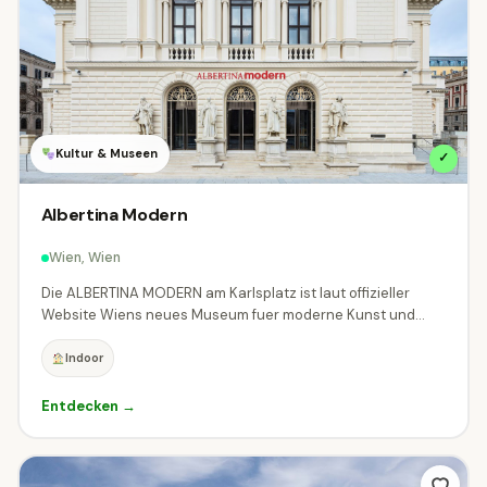
Appenzell Innerrhoden
Graubünden
2
38
St. Gallen
Thurgau
Zürich
11
7
1
Kultur & Museen
🏷 Thema
✓
Alle Themen
Abenteuer
Albertina Modern
49
Wien, Wien
Aussichtspunkte & Panoramen
14
Die ALBERTINA MODERN am Karlsplatz ist laut offizieller
Bahnen & Schifffahrt
30
Website Wiens neues Museum fuer moderne Kunst und...
Indoor
Burgen, Schlösser & Stifte
98
Entdecken →
Erlebniswelten & Freizeitparks
40
Events & Festivals
Gärten & Parks
10
15