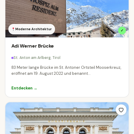
Schweiz
ÖSTERREICH
Alle Regionen
Burgenland
Kärnten
732
3064
Moderne Architektur
✓
Niederösterreich
Oberösterreich
7054
6245
Adi Werner Brücke
Salzburg
Steiermark
Tirol
5109
3879
4041
St. Anton am Arlberg, Tirol
83 Meter lange Brücke im St. Antoner Ortsteil Mooserkreuz,
Vorarlberg
Wien
4481
234
eröffnet am 19. August 2022 und benannt...
DEUTSCHLAND
Entdecken →
Baden-Württemberg
Bayern
2
95
SCHWEIZ
Appenzell Ausserrhoden
4