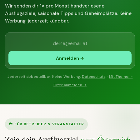
Wir senden dir 1× pro Monat handverlesene
Ausflugsziele, saisonale Tipps und Geheimplätze. Keine
Werbung, jederzeit kündbar.
Anmelden →
Jederzeit abbestellbar. Keine Werbung.
Datenschutz
. ·
Mit Themen-
Filter anmelden →
🏞 FÜR BETREIBER & VERANSTALTER
ganz Österreich
Zeig dein Ausflugsziel