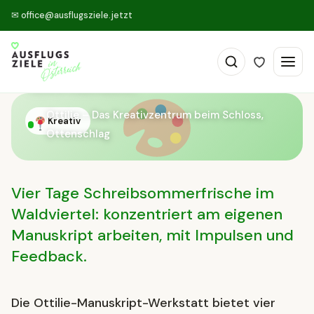
✉
office@ausflugsziele.jetzt
Die Ottilie-Manuskript-
Werkstatt
Ottilie – Das Kreativzentrum beim Schloss,
Kreativ
Ottenschlag
Vier Tage Schreibsommerfrische im
Waldviertel: konzentriert am eigenen
Manuskript arbeiten, mit Impulsen und
Feedback.
Die Ottilie-Manuskript-Werkstatt bietet vier