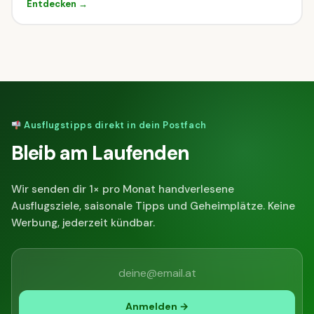
Entdecken →
Tierwelt & Naturparks
⛰
Wandern & Berge
41
11
♨
Wellness & Thermen
⛷
Winter & Schnee
79
8
Ausstattung
Was bringt das Ziel mit?
Ausflugstipps direkt in dein Postfach
Bleib am Laufenden
Familien
Hunde
Barrierefrei
Kinderwagen
Gastronomie
Parkplatz
Wir senden dir 1× pro Monat handverlesene
Ausflugsziele, saisonale Tipps und Geheimplätze. Keine
ÖFFI-Anbindung
Werbung, jederzeit kündbar.
Indoor oder Outdoor?
Beides
☀
Outdoor
Indoor
Anmelden →