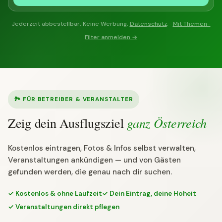
Jederzeit abbestellbar. Keine Werbung.
Datenschutz
. ·
Mit Themen-
Wann hast du Zeit?
Filter anmelden →
Filtere Ziele die zu deinem Wunschzeitpunkt geöffnet sind.
Heute geöffnet
Am Wochenende geöffnet
🏞 FÜR BETREIBER & VERANSTALTER
ganz Österreich
Zeig dein Ausflugsziel
Was darf der Eintritt kosten?
Kostenlos eintragen, Fotos & Infos selbst verwalten,
„Kostenlos" findet alle Ziele mit mindestens einem Gratis-Tarif.
Veranstaltungen ankündigen — und von Gästen
Der Slider filtert auf den Erwachsenen-Preis.
gefunden werden, die genau nach dir suchen.
Nur kostenlose Ziele
✓ Kostenlos & ohne Laufzeit
✓ Dein Eintrag, deine Hoheit
✓ Veranstaltungen direkt pflegen
0
€ –
100
€
ERWACHSENEN-PREIS (€)