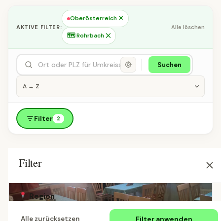
Oberösterreich ✕
AKTIVE FILTER:
Alle löschen
🗺 Rohrbach ✕
Suchen
Filter
2
Filter
Region
Filter anwenden
Alle zurücksetzen
Alle Länder
Österreich
Deutschland