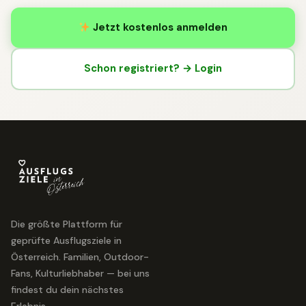
Jetzt kostenlos anmelden
0 €
25 €
50 €
75 €
100 €
Schon registriert? → Login
Mit Familie unterwegs?
Ziele mit speziellen Familien-Tarifen.
Familienpreis verfügbar
Die größte Plattform für
geprüfte Ausflugsziele in
Österreich. Familien, Outdoor-
Fans, Kulturliebhaber — bei uns
findest du dein nächstes