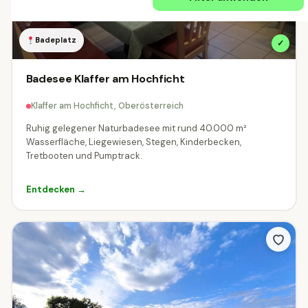
Schweiz
Badeplatz
✓
ÖSTERREICH
Badesee Klaffer am Hochficht
Alle Regionen
Burgenland
Kärnten
759
3170
Klaffer am Hochficht, Oberösterreich
Niederösterreich
Oberösterreich
7238
6485
Ruhig gelegener Naturbadesee mit rund 40.000 m²
Wasserfläche, Liegewiesen, Stegen, Kinderbecken,
Salzburg
Steiermark
Tirol
Tretbooten und Pumptrack.
5183
3977
4148
Vorarlberg
Wien
4623
234
Entdecken →
DEUTSCHLAND
Baden-Württemberg
Bayern
2
95
SCHWEIZ