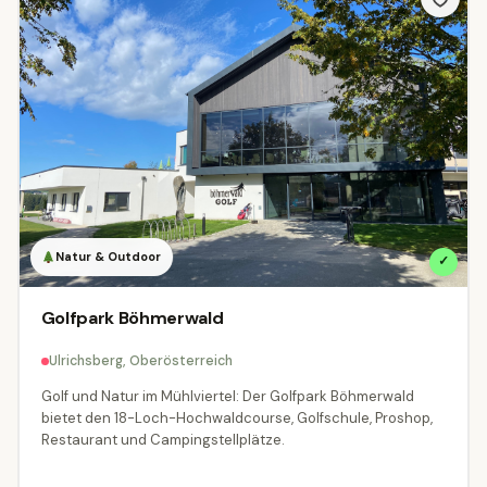
Alle Themen
Abenteuer
49
Aussichtspunkte & Panoramen
14
Bahnen & Schifffahrt
30
Burgen, Schlösser & Stifte
98
Erlebniswelten & Freizeitparks
40
Natur & Outdoor
✓
Events & Festivals
Gärten & Parks
10
15
Golfpark Böhmerwald
🍽
Kulinarik & Genuss
Kultur & Museen
32
311
Ulrichsberg, Oberösterreich
Golf und Natur im Mühlviertel: Der Golfpark Böhmerwald
Natur & Outdoor
Radfahren & MTB
94
1
bietet den 18-Loch-Hochwaldcourse, Golfschule, Proshop,
Restaurant und Campingstellplätze.
Seen & Baden
🏛
Städte & Architektur
197
13