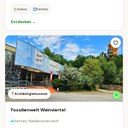
Indoor
Familie
Natur & Outdoor
Radfahren & MTB
94
1
Entdecken →
Seen & Baden
🏛
Städte & Architektur
197
13
Tierwelt & Naturparks
⛰
Wandern & Berge
41
11
♨
Wellness & Thermen
⛷
Winter & Schnee
79
8
Ausstattung
Was bringt das Ziel mit?
Archäologiemuseum
✓
Familien
Hunde
Barrierefrei
Fossilienwelt Weinviertel
Kinderwagen
Gastronomie
Parkplatz
Stetten, Niederösterreich
ÖFFI-Anbindung