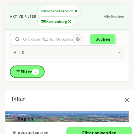
Niederösterreich ✕
AKTIVE FILTER:
Alle löschen
🗺 Korneuburg ✕
Suchen
Filter
2
Filter
Region
Filter anwenden
Alle zurücksetzen
Alle Länder
Österreich
Deutschland