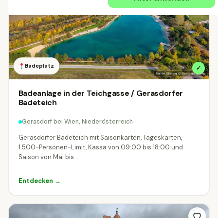
Schweiz
ÖSTERREICH
Alle Regionen
Burgenland
Kärnten
742
3120
Badeplatz
✓
Niederösterreich
Oberösterreich
7116
6350
Badeanlage in der Teichgasse / Gerasdorfer
Badeteich
Salzburg
Steiermark
Tirol
5131
3910
4080
Gerasdorf bei Wien, Niederösterreich
Vorarlberg
Wien
4563
234
Gerasdorfer Badeteich mit Saisonkarten, Tageskarten,
1.500-Personen-Limit, Kassa von 09:00 bis 18:00 und
Saison von Mai bis...
DEUTSCHLAND
Baden-Württemberg
Bayern
2
95
Entdecken →
SCHWEIZ