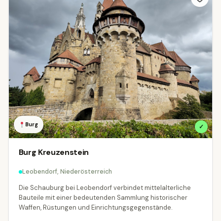
Appenzell Ausserrhoden
4
Appenzell Innerrhoden
Graubünden
2
38
St. Gallen
Thurgau
Zürich
11
7
1
BEZIRK
Alle
Amstetten
Baden
Bruck an der Leitha
2
16
8
Gmünd
Gänserndorf
Horn
Korneuburg
2
10
12
5
Burg
✓
Krems an der Donau-Stadt
Krems-Land
2
10
Burg Kreuzenstein
Lilienfeld
Melk
Mistelbach
Mödling
6
6
6
6
Leobendorf, Niederösterreich
Neunkirchen
Sankt Pölten-Land
3
6
Die Schauburg bei Leobendorf verbindet mittelalterliche
Bauteile mit einer bedeutenden Sammlung historischer
Sankt Pölten-Stadt
Scheibbs
Tulln
3
1
5
Waffen, Rüstungen und Einrichtungsgegenstände.