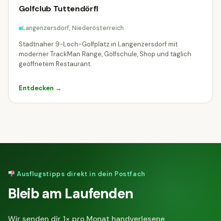
Der Slider filtert auf den Erwachsenen-Preis.
Golfclub Tuttendörfl
Nur kostenlose Ziele
Langenzersdorf, Niederösterreich
Stadtnaher 9-Loch-Golfplatz in Langenzersdorf mit
moderner TrackMan Range, Golfschule, Shop und täglich
0
€ –
100
€
ERWACHSENEN-PREIS (€)
geöffnetem Restaurant.
Entdecken →
0 €
25 €
50 €
75 €
100 €
Mit Familie unterwegs?
Ziele mit speziellen Familien-Tarifen.
Ausflugstipps direkt in dein Postfach
Familienpreis verfügbar
Bleib am Laufenden
Wir senden dir 1× pro Monat handverlesene