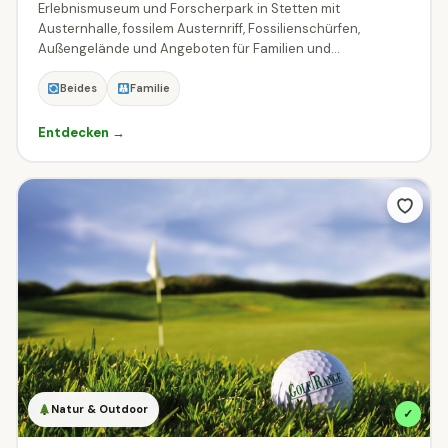
Erlebnismuseum und Forscherpark in Stetten mit
Austernhalle, fossilem Austernriff, Fossilienschürfen,
Außengelände und Angeboten für Familien und...
Indoor oder Outdoor?
Beides
Familie
Beides
☀
Outdoor
Indoor
Entdecken →
Wann hast du Zeit?
Filtere Ziele die zu deinem Wunschzeitpunkt geöffnet sind.
Heute geöffnet
Am Wochenende geöffnet
Was darf der Eintritt kosten?
Natur & Outdoor
✓
„Kostenlos" findet alle Ziele mit mindestens einem Gratis-Tarif.