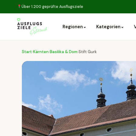
Über 1.200 geprüfte Ausflugsziele
⌄
⌄
Regionen
Kategorien
Start
›
Kärnten
›
Basilika & Dom
›
Stift Gurk