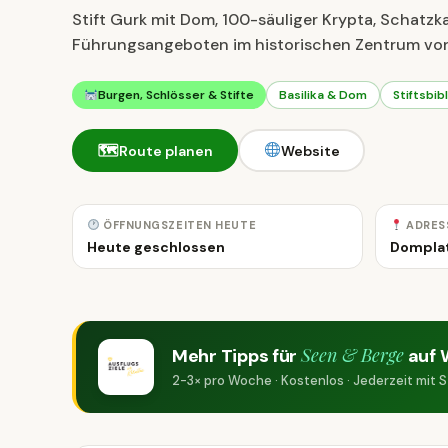
Stift Gurk mit Dom, 100-säuliger Krypta, Schat
Führungsangeboten im historischen Zentrum von
Burgen, Schlösser & Stifte
Basilika & Dom
Stiftsbib
🗺
Route planen
Website
ÖFFNUNGSZEITEN HEUTE
ADRES
Heute geschlossen
Domplat
Seen & Berge
Mehr Tipps für
auf 
2-3× pro Woche · Kostenlos · Jederzeit mit