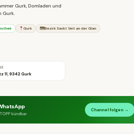
zkammer Gurk, Domladen und
 Gurk.
liothek
Gurk
🗺
Bezirk Sankt Veit an der Glan
SE
z 11, 9342 Gurk
WhatsApp
Channel folgen →
 STOPP kündbar