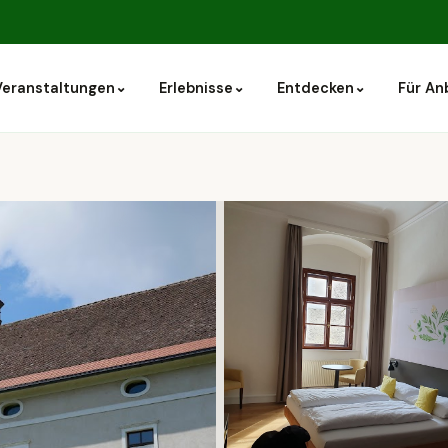
⌄
⌄
⌄
Veranstaltungen
Erlebnisse
Entdecken
Für An