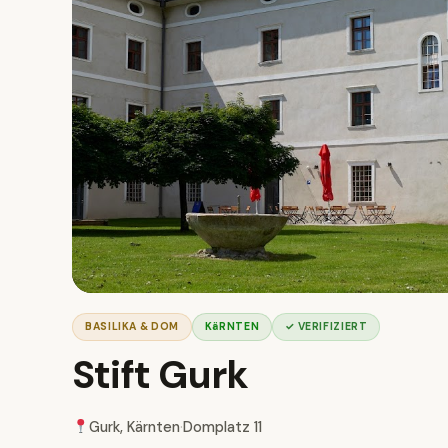
BASILIKA & DOM
KäRNTEN
✓ VERIFIZIERT
Stift Gurk
Gurk, Kärnten
·
Domplatz 11