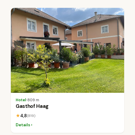
Hotel
•
809 m
Gasthof Haag
★
4,8
(819)
Details ›