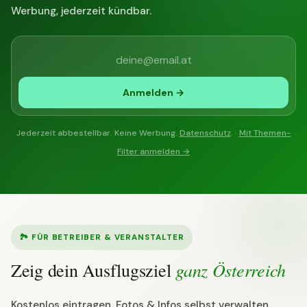
Werbung, jederzeit kündbar.
Anmelden →
Jederzeit abbestellbar. Keine Werbung.
Datenschutz
. ·
Mit Themen-
Filter anmelden →
🏞 FÜR BETREIBER & VERANSTALTER
ganz Österreich
Zeig dein Ausflugsziel
Kostenlos eintragen, Fotos & Infos selbst verwalten,