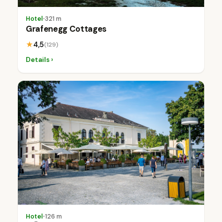
Hotel
•
321 m
Grafenegg Cottages
★
4,5
(129)
Details ›
Hotel
•
126 m