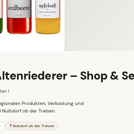
ltenriederer – Shop & S
ten 1
regionalen Produkten, Verkostung und
 Nußdorf ob der Traisen.
r
Nußdorf ob der Traisen