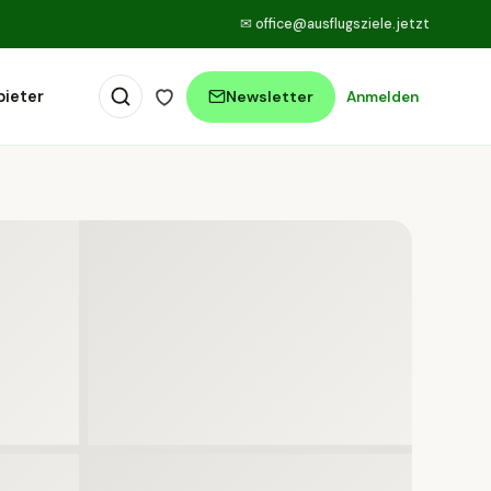
✉
office@ausflugsziele.jetzt
bieter
Newsletter
Anmelden