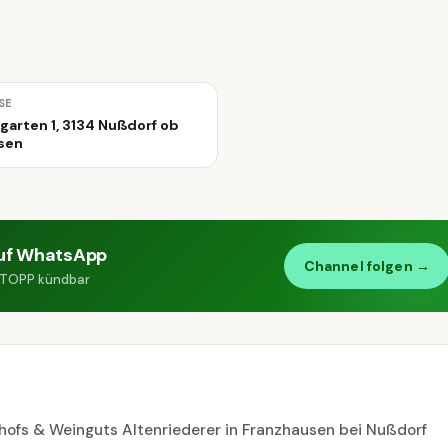
SE
garten 1, 3134 Nußdorf ob
isen
uf WhatsApp
Channel folgen →
 STOPP kündbar
thofs & Weinguts Altenriederer in Franzhausen bei Nußdorf