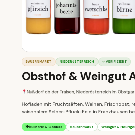
BAUERNMARKT
NIEDERöSTERREICH
✓ VERIFIZIERT
Obsthof & Weingut A
Nußdorf ob der Traisen, Niederösterreich
·
Im Obstgar
Hofladen mit Fruchtsäften, Weinen, Frischobst, 
saisonalem Selber-Pflück-Feld in Franzhausen bei
🍽
Kulinarik & Genuss
Bauernmarkt
Weingut & Heurige