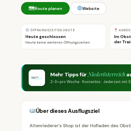
🗺
Route planen
Website
ÖFFNUNGSZEITEN HEUTE
ADRES
Heute geschlossen
Im Obst
der Tra
Heute keine weiteren Öffnungszeiten
Niederösterreich
Mehr Tipps für
a
2-3× pro Woche · Kostenlos · Jederzeit mit
Über dieses Ausflugsziel
Altenriederer's Shop ist der Hofladen des Obs