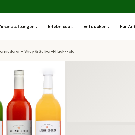
⌄
⌄
⌄
Veranstaltungen
Erlebnisse
Entdecken
Für An
enriederer – Shop & Selber-Pflück-Feld