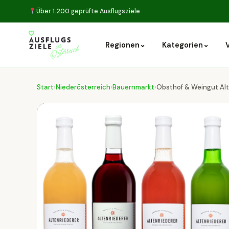
Über 1.200 geprüfte Ausflugsziele
⌄
⌄
Regionen
Kategorien
Start
›
Niederösterreich
›
Bauernmarkt
›
Obsthof & Weingut Alt