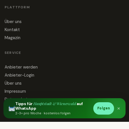
PLATTFORM
Über uns
Kontakt
Magazin
SERVICE
Anbieter werden
Anbieter-Login
Über uns
Impressum
Datenschutz
Hauptstadt & Wienerwald
Tipps für
auf
×
Kontakt
Folgen
WhatsApp
2-3× pro Woche · kostenlos folgen
Großes Palmenhaus Schönbrunn