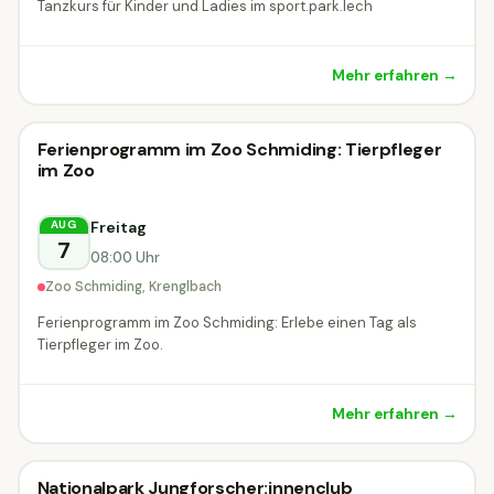
Tanzkurs für Kinder und Ladies im sport.park.lech
Mehr erfahren →
Kinderworkshop
Ferienprogramm im Zoo Schmiding: Tierpfleger
Kinderworkshop
MORGEN
im Zoo
Krenglbach
Freitag
AUG
7
08:00 Uhr
Zoo Schmiding, Krenglbach
Ferienprogramm im Zoo Schmiding: Erlebe einen Tag als
Tierpfleger im Zoo.
Mehr erfahren →
Kinderworkshop
Nationalpark Jungforscher:innenclub