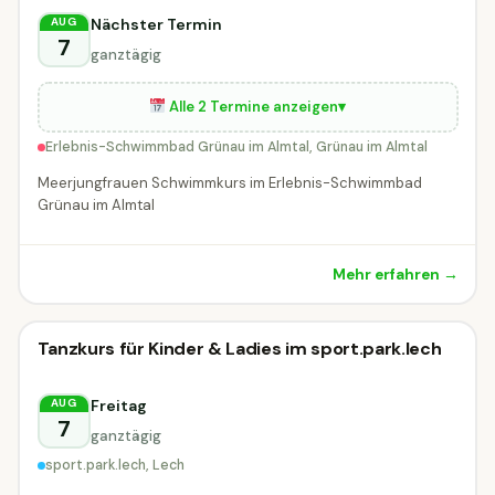
Grünau im Almtal
Nächster Termin
AUG
7
ganztägig
Alle 2 Termine anzeigen
▾
Erlebnis-Schwimmbad Grünau im Almtal, Grünau im Almtal
Meerjungfrauen Schwimmkurs im Erlebnis-Schwimmbad
Grünau im Almtal
Mehr erfahren →
Kinderworkshop
Tanzkurs für Kinder & Ladies im sport.park.lech
Kinderworkshop
MORGEN
Lech
Freitag
AUG
7
ganztägig
sport.park.lech, Lech