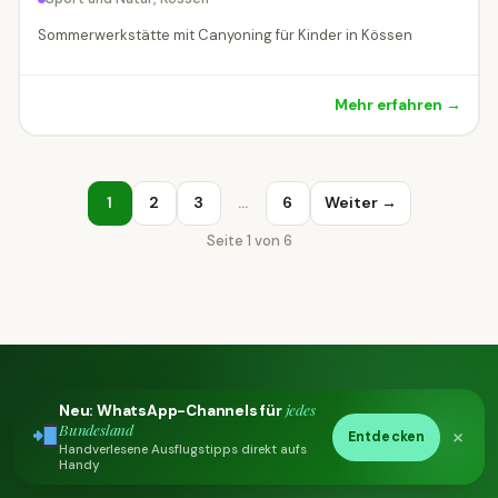
Sommerwerkstätte mit Canyoning für Kinder in Kössen
Mehr erfahren →
1
2
3
…
6
Weiter →
Seite 1 von 6
jedes
Neu: WhatsApp-Channels für
Ausflugstipps direkt in dein Postfach
Bundesland
×
Entdecken
Bleib am Laufenden
Handverlesene Ausflugstipps direkt aufs
Handy