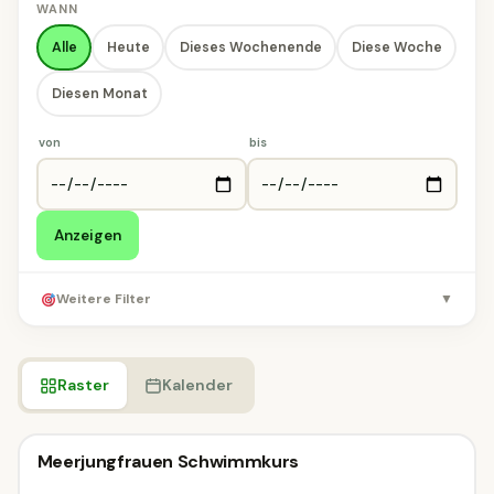
WANN
Alle
Heute
Dieses Wochenende
Diese Woche
Diesen Monat
von
bis
Anzeigen
Weitere Filter
▼
Raster
Kalender
Kinderworkshop
Meerjungfrauen Schwimmkurs
Kinderworkshop
MORGEN