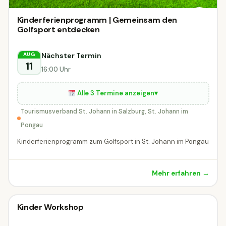
Kinderferienprogramm | Gemeinsam den
Golfsport entdecken
Nächster Termin
AUG
11
16:00 Uhr
Alle 3 Termine anzeigen
▾
Tourismusverband St. Johann in Salzburg, St. Johann im
Pongau
Kinderferienprogramm zum Golfsport in St. Johann im Pongau
Mehr erfahren →
Kinderworkshop
Kinder Workshop
Kinderworkshop
DIESE WOCHE
Millstatt am See