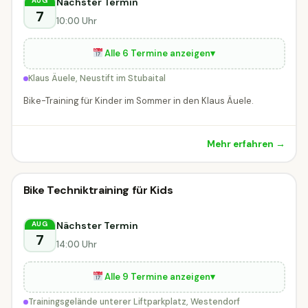
Nächster Termin
AUG
7
10:00 Uhr
Alle 6 Termine anzeigen
▾
Klaus Äuele, Neustift im Stubaital
Bike-Training für Kinder im Sommer in den Klaus Äuele.
Mehr erfahren →
Kinderworkshop
Bike Techniktraining für Kids
Kinderworkshop
MORGEN
Westendorf
Nächster Termin
AUG
7
14:00 Uhr
Alle 9 Termine anzeigen
▾
Trainingsgelände unterer Liftparkplatz, Westendorf