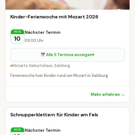
Kinder-Ferienwoche mit Mozart 2026
Nächster Termin
AUG
10
09:00 Uhr
Alle 5 Termine anzeigen
▾
Mozarts Geburtshaus, Salzburg
Ferienwoche fuer Kinder rund um Mozart in Salzburg
Mehr erfahren →
Kinderworkshop
Schnupperklettern für Kinder am Fels
Kinderworkshop
DIESE WOCHE
Kirchberg in Tirol
Nächster Termin
AUG