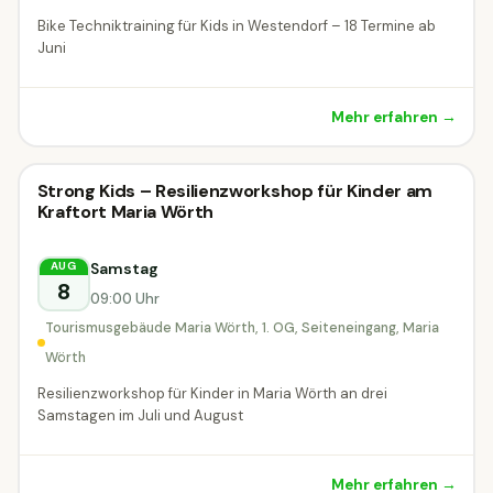
Bike Techniktraining für Kids in Westendorf – 18 Termine ab
Juni
Mehr erfahren →
Kinderworkshop
Strong Kids – Resilienzworkshop für Kinder am
Kinderworkshop
DIESE WOCHE
Kraftort Maria Wörth
Maria Wörth
Samstag
AUG
8
09:00 Uhr
Tourismusgebäude Maria Wörth, 1. OG, Seiteneingang, Maria
Wörth
Resilienzworkshop für Kinder in Maria Wörth an drei
Samstagen im Juli und August
Mehr erfahren →