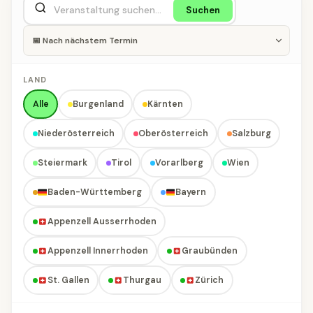
Suchen
LAND
Alle
Burgenland
Kärnten
Niederösterreich
Oberösterreich
Salzburg
Steiermark
Tirol
Vorarlberg
Wien
Baden-Württemberg
Bayern
Appenzell Ausserrhoden
Appenzell Innerrhoden
Graubünden
St. Gallen
Thurgau
Zürich