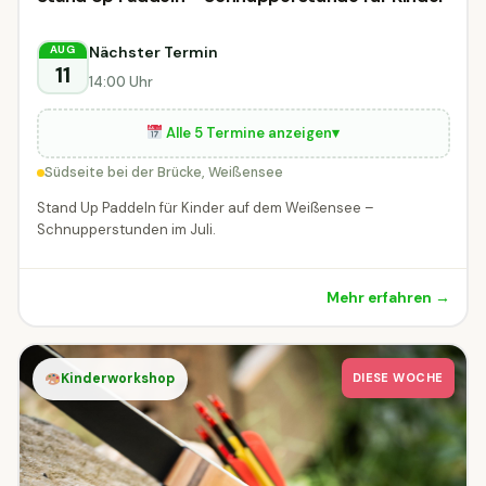
Kinderworkshop
Kinderworkshop
DIESE WOCHE
Weißensee
Nächster Termin
AUG
11
14:00 Uhr
Alle 5 Termine anzeigen
▾
Südseite bei der Brücke, Weißensee
Stand Up Paddeln für Kinder auf dem Weißensee –
Schnupperstunden im Juli.
Mehr erfahren →
Kinderworkshop
DIESE WOCHE