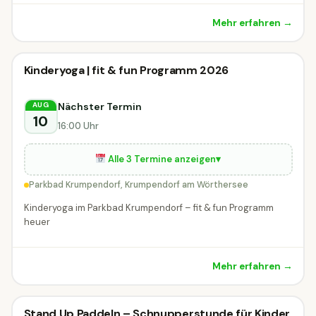
Mehr erfahren →
Kinderworkshop
Kinderyoga | fit & fun Programm 2026
Kinderworkshop
DIESE WOCHE
Krumpendorf am Wörthersee
Nächster Termin
AUG
10
16:00 Uhr
Alle 3 Termine anzeigen
▾
Parkbad Krumpendorf, Krumpendorf am Wörthersee
Kinderyoga im Parkbad Krumpendorf – fit & fun Programm
heuer
Mehr erfahren →
Stand Up Paddeln – Schnupperstunde für Kinder