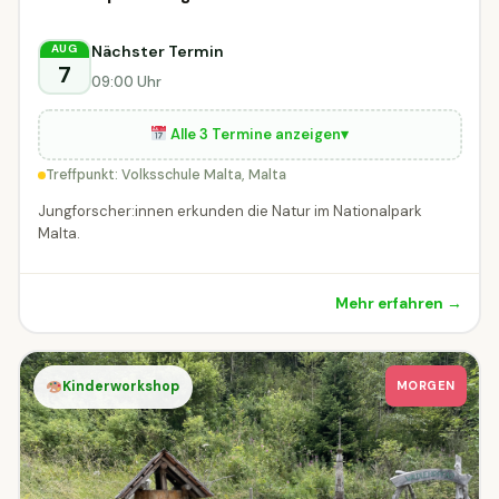
Kinderworkshop
MORGEN
Malta
Nächster Termin
AUG
7
09:00 Uhr
Alle 3 Termine anzeigen
▾
Treffpunkt: Volksschule Malta, Malta
Jungforscher:innen erkunden die Natur im Nationalpark
Malta.
Mehr erfahren →
Kinderworkshop
MORGEN