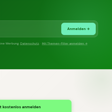
Anmelden →
eine Werbung.
Datenschutz
. ·
Mit Themen-Filter anmelden →
t kostenlos anmelden