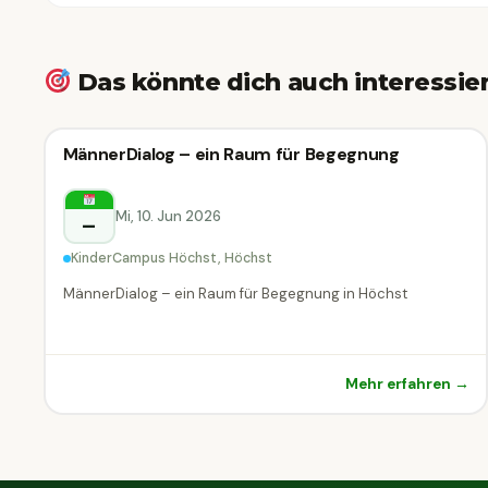
Das könnte dich auch interessie
Vortrag & Seminar
MännerDialog – ein Raum für Begegnung
Vortrag & Seminar
Höchst
Mi, 10. Jun 2026
–
KinderCampus Höchst, Höchst
MännerDialog – ein Raum für Begegnung in Höchst
Mehr erfahren →