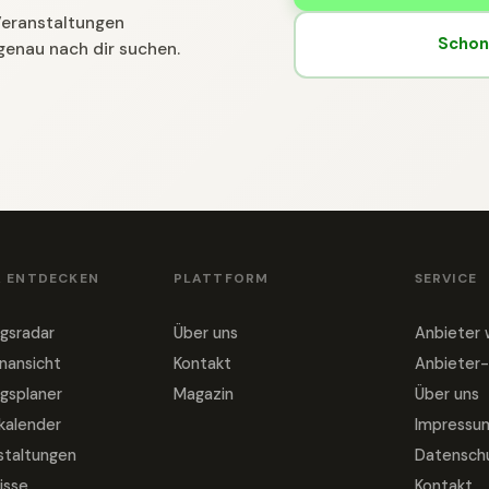
 Veranstaltungen
Schon 
genau nach dir suchen.
& ENTDECKEN
PLATTFORM
SERVICE
gsradar
Über uns
Anbieter
nansicht
Kontakt
Anbieter-
gsplaner
Magazin
Über uns
nkalender
Impressu
staltungen
Datensch
isse
Kontakt