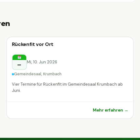
ren
Vortrag & Seminar
Rückenfit vor Ort
Vortrag & Seminar
Krumbach
Mi, 10. Jun 2026
–
Gemeindesaal, Krumbach
Vier Termine für Rückenfit im Gemeindesaal Krumbach ab
Juni.
Mehr erfahren →