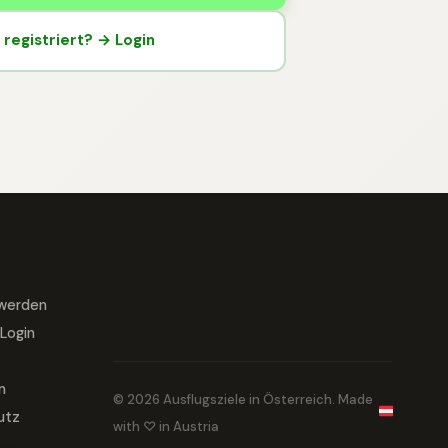
registriert? → Login
 werden
Login
m
© 2026 Ausflugsziele in Österreich. Made
utz
with ♡ in Austria