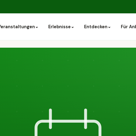
⌄
⌄
⌄
Veranstaltungen
Erlebnisse
Entdecken
Für An