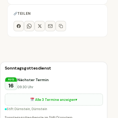
TEILEN
Sonstiges
Sonntagsgottesdienst
Sonstiges
DIESE WOCHE
Dürnstein
Nächster Termin
AUG
16
09:30 Uhr
Alle 3 Termine anzeigen
▾
Stift Dürnstein, Dürnstein
Sonntagsgottesdienste im Stift Dürnstein