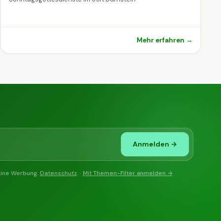
Mehr erfahren →
Anmelden →
eine Werbung.
Datenschutz
. ·
Mit Themen-Filter anmelden →