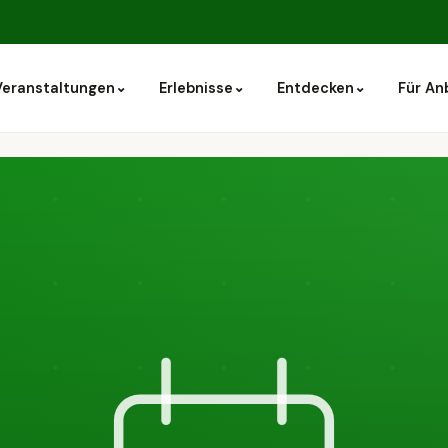
⌄
⌄
⌄
Veranstaltungen
Erlebnisse
Entdecken
Für An