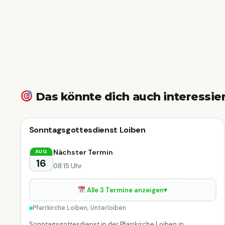
Das könnte dich auch interessie
Sonstiges
Sonntagsgottesdienst Loiben
Sonstiges
DIESE WOCHE
Unterloiben
Nächster Termin
AUG
16
08:15 Uhr
Alle 3 Termine anzeigen
▾
Pfarrkirche Loiben, Unterloiben
Sonntagsgottesdienst in der Pfarrkirche Loiben in