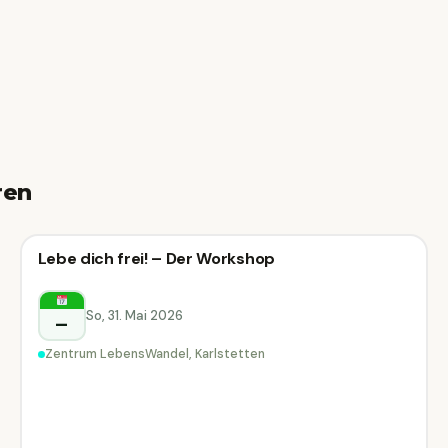
ren
Sonstiges
Lebe dich frei! – Der Workshop
Sonstiges
Karlstetten
So, 31. Mai 2026
–
Zentrum LebensWandel, Karlstetten