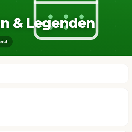
en & Legenden
eich