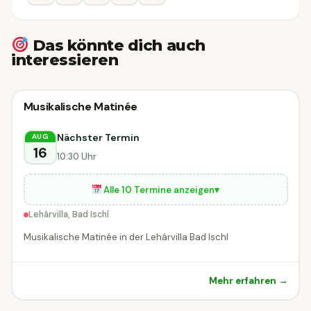
Das könnte dich auch
interessieren
Klassik-
Musikalische Matinée
Klassik-Konzert
Konzert
Nächster Termin
AUG
Bad Ischl
16
10:30 Uhr
Alle 10 Termine anzeigen
▾
Lehárvilla, Bad Ischl
Musikalische Matinée in der Lehárvilla Bad Ischl
Mehr erfahren →