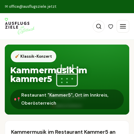
✉
office@ausflugsziele.jetzt
Klassik-Konzert
Kammermusik im
kammer5
Restaurant "Kammer5", Ort im Innkreis,
Oberösterreich
Kammermusik im Restaurant Kammer5 an