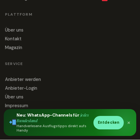
PLATTFORM
Über uns
Kontakt
Magazin
SERVICE
Anbieter werden
Anbieter-Login
Über uns
Impressum
Datenschutz
jedes
Neu: WhatsApp-Channels für
Bundesland
×
Entdecken
Kontakt
Handverlesene Ausflugstipps direkt aufs
Handy