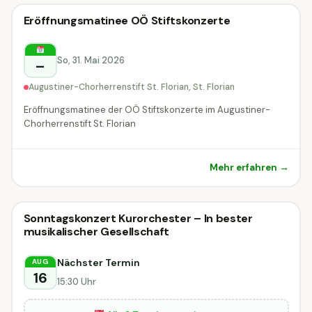
Klassik-
Eröffnungsmatinee OÖ Stiftskonzerte
Klassik-Konzert
Konzert
So, 31. Mai 2026
–
St. Florian
Augustiner-Chorherrenstift St. Florian, St. Florian
Eröffnungsmatinee der OÖ Stiftskonzerte im Augustiner-
Chorherrenstift St. Florian
Mehr erfahren →
Klassik-
Sonntagskonzert Kurorchester – In bester
Klassik-Konzert
musikalischer Gesellschaft
Konzert
Bad Hall
Nächster Termin
AUG
16
15:30 Uhr