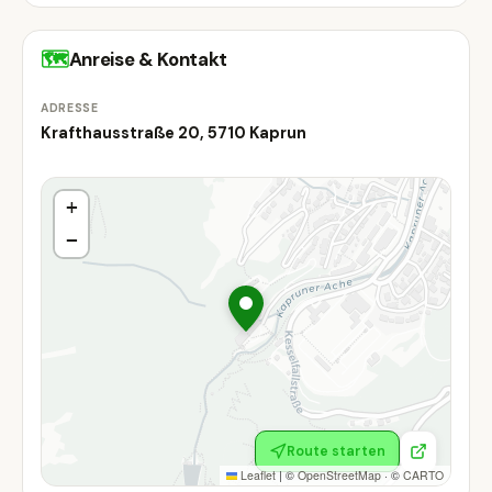
🗺
Anreise & Kontakt
ADRESSE
Krafthausstraße 20, 5710 Kaprun
+
−
Route starten
Leaflet
|
©
OpenStreetMap
· ©
CARTO