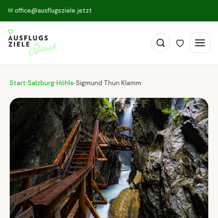
✉
office@ausflugsziele.jetzt
Start
›
Salzburg
›
Höhle
›
Sigmund Thun Klamm