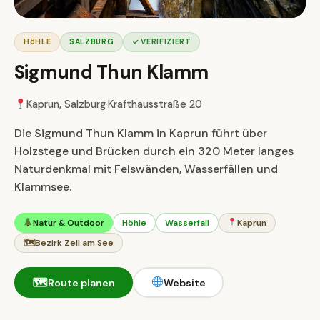
HöHLE
SALZBURG
✓ VERIFIZIERT
Sigmund Thun Klamm
Kaprun, Salzburg
·
Krafthausstraße 20
Die Sigmund Thun Klamm in Kaprun führt über
Holzstege und Brücken durch ein 320 Meter langes
Naturdenkmal mit Felswänden, Wasserfällen und
Klammsee.
Natur & Outdoor
Höhle
Wasserfall
Kaprun
🗺
Bezirk Zell am See
🗺
Route planen
Website