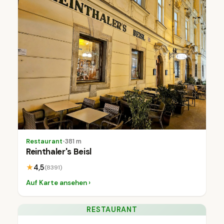
Restaurant
•
381 m
Reinthaler's Beisl
★
4,5
(8391)
Auf Karte ansehen ›
RESTAURANT