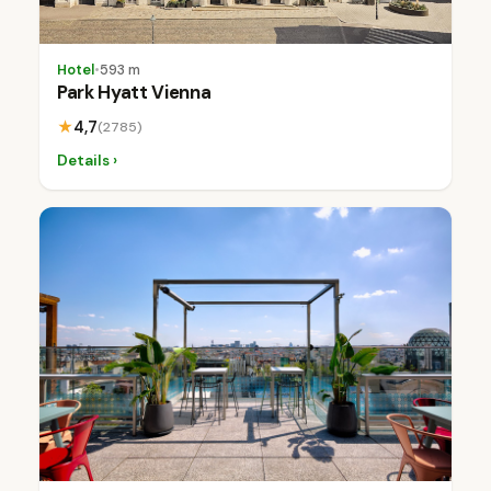
Hotel
•
593 m
Park Hyatt Vienna
★
4,7
(2785)
Details ›