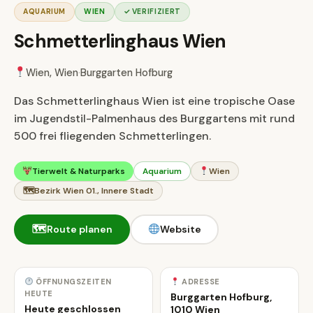
AQUARIUM
WIEN
✓ VERIFIZIERT
Schmetterlinghaus Wien
Wien, Wien
·
Burggarten Hofburg
Das Schmetterlinghaus Wien ist eine tropische Oase
im Jugendstil-Palmenhaus des Burggartens mit rund
500 frei fliegenden Schmetterlingen.
Tierwelt & Naturparks
Aquarium
Wien
🗺
Bezirk Wien 01., Innere Stadt
🗺
Route planen
Website
ÖFFNUNGSZEITEN
ADRESSE
HEUTE
Burggarten Hofburg,
Heute geschlossen
1010 Wien