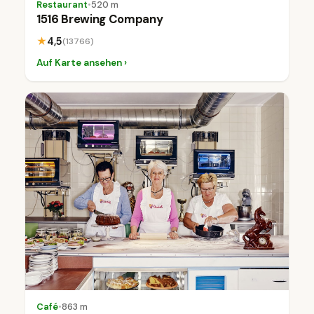
Restaurant
•
520 m
1516 Brewing Company
★
4,5
(13766)
Auf Karte ansehen ›
Café
•
863 m