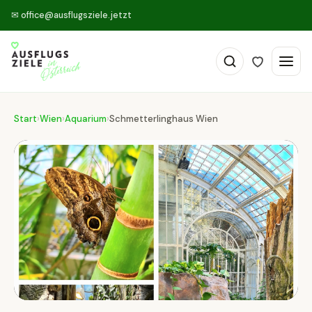
✉
office@ausflugsziele.jetzt
Start
›
Wien
›
Aquarium
›
Schmetterlinghaus Wien