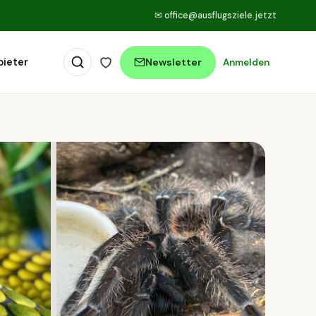
✉
office@ausflugsziele.jetzt
bieter
Newsletter
Anmelden