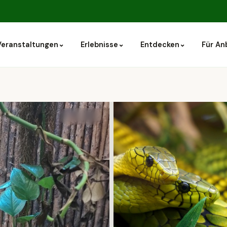
⌄
⌄
⌄
Veranstaltungen
Erlebnisse
Entdecken
Für An