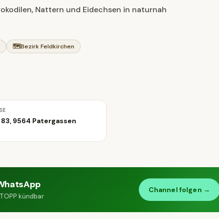
rokodilen, Nattern und Eidechsen in naturnah
n
🗺
Bezirk Feldkirchen
SE
 83, 9564 Patergassen
WhatsApp
Channel folgen →
 STOPP kündbar