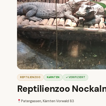
REPTILIENZOO
KäRNTEN
✓ VERIFIZIERT
Reptilienzoo Nockal
Patergassen, Kärnten
·
Vorwald 83