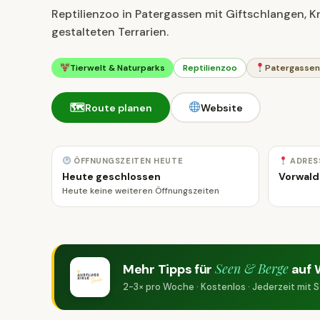
Reptilienzoo in Patergassen mit Giftschlangen, K
gestalteten Terrarien.
Tierwelt & Naturparks
Reptilienzoo
Patergasse
🗺
Route planen
Website
ÖFFNUNGSZEITEN HEUTE
ADRES
Heute geschlossen
Vorwald
Heute keine weiteren Öffnungszeiten
Seen & Berge
Mehr Tipps für
auf 
2-3× pro Woche · Kostenlos · Jederzeit mit