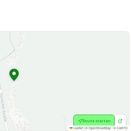
Route starten
Leaflet
|
©
OpenStreetMap
· ©
CARTO