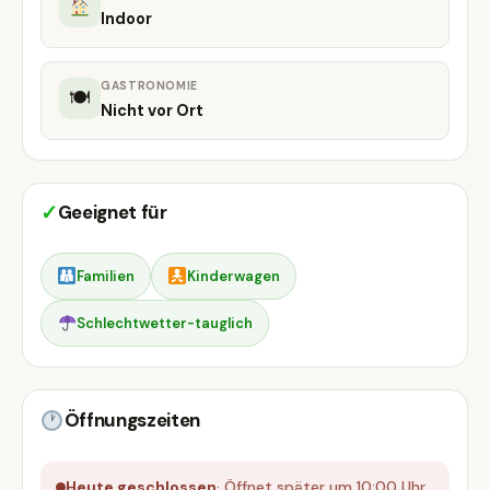
Indoor
GASTRONOMIE
🍽
Nicht vor Ort
✓
Geeignet für
Familien
Kinderwagen
Schlechtwetter-tauglich
Öffnungszeiten
Heute geschlossen
· Öffnet später um 10:00 Uhr