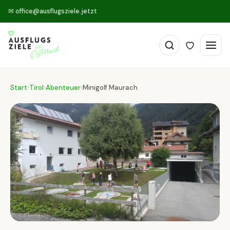
✉
office@ausflugsziele.jetzt
Start
›
Tirol
›
Abenteuer
›
Minigolf Maurach