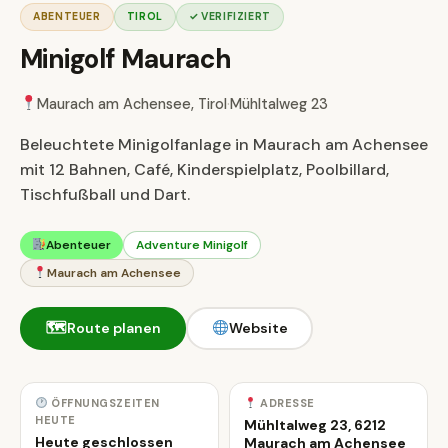
ABENTEUER
TIROL
✓ VERIFIZIERT
Minigolf Maurach
Maurach am Achensee, Tirol
·
Mühltalweg 23
Beleuchtete Minigolfanlage in Maurach am Achensee
mit 12 Bahnen, Café, Kinderspielplatz, Poolbillard,
Tischfußball und Dart.
Abenteuer
Adventure Minigolf
Maurach am Achensee
🗺
Route planen
Website
ÖFFNUNGSZEITEN
ADRESSE
HEUTE
Mühltalweg 23, 6212
Heute geschlossen
Maurach am Achensee