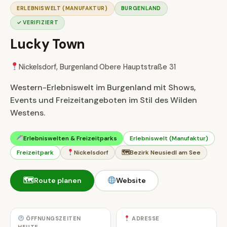
ERLEBNISWELT (MANUFAKTUR)
BURGENLAND
✓ VERIFIZIERT
Lucky Town
Nickelsdorf, Burgenland
·
Obere Hauptstraße 31
Western-Erlebniswelt im Burgenland mit Shows,
Events und Freizeitangeboten im Stil des Wilden
Westens.
Erlebniswelten & Freizeitparks
Erlebniswelt (Manufaktur)
Freizeitpark
Nickelsdorf
🗺
Bezirk Neusiedl am See
🗺
Route planen
Website
ÖFFNUNGSZEITEN
ADRESSE
HEUTE