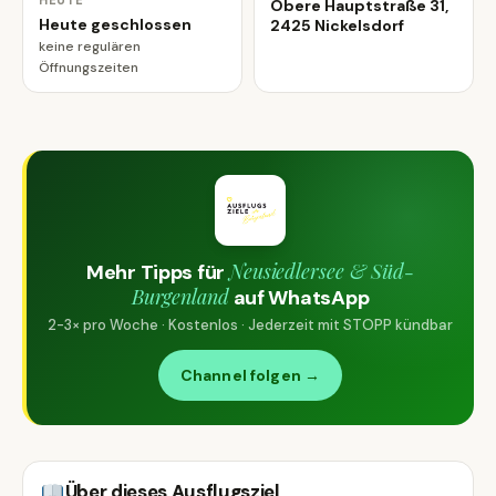
Obere Hauptstraße 31,
Heute geschlossen
2425 Nickelsdorf
keine regulären
Öffnungszeiten
Neusiedlersee & Süd-
Mehr Tipps für
Burgenland
auf WhatsApp
2-3× pro Woche · Kostenlos · Jederzeit mit STOPP kündbar
Channel folgen →
Über dieses Ausflugsziel