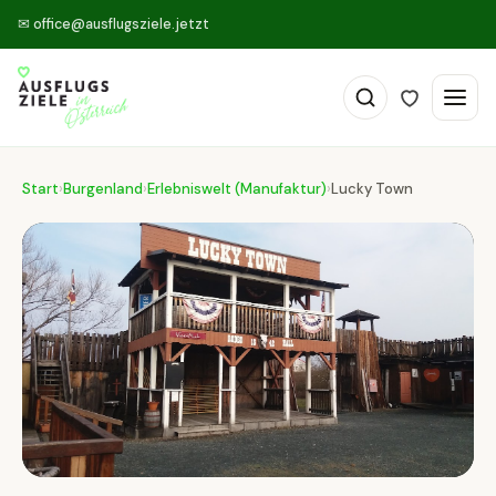
✉
office@ausflugsziele.jetzt
Start
›
Burgenland
›
Erlebniswelt (Manufaktur)
›
Lucky Town