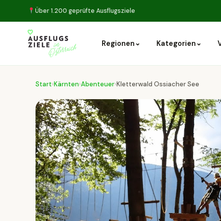
Über 1.200 geprüfte Ausflugsziele
⌄
⌄
Regionen
Kategorien
Start
›
Kärnten
›
Abenteuer
›
Kletterwald Ossiacher See