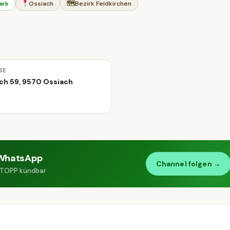
ark
Ossiach
🗺
Bezirk Feldkirchen
SE
ch 59, 9570 Ossiach
WhatsApp
Channel folgen →
 STOPP kündbar