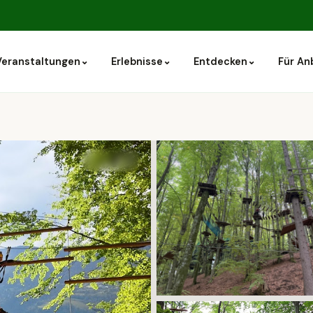
⌄
⌄
⌄
Veranstaltungen
Erlebnisse
Entdecken
Für An