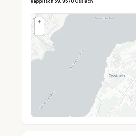
Rappitsch 59, 9570 Ossiach
+
−