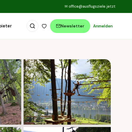
✉
office@ausflugsziele.jetzt
bieter
Newsletter
Anmelden