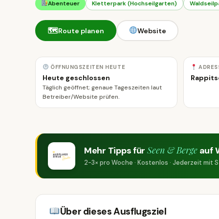
Abenteuer
Kletterpark (Hochseilgarten)
Waldseilp
🗺
Route planen
Website
ÖFFNUNGSZEITEN HEUTE
ADRES
Heute geschlossen
Rappits
Täglich geöffnet; genaue Tageszeiten laut
Betreiber/Website prüfen.
Seen & Berge
Mehr Tipps für
auf 
2-3× pro Woche · Kostenlos · Jederzeit mit
Über dieses Ausflugsziel