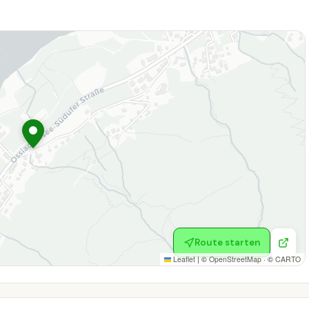
Route starten
Leaflet
|
©
OpenStreetMap
· ©
CARTO