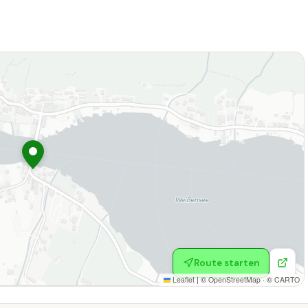
Route starten
Leaflet
|
©
OpenStreetMap
· ©
CARTO