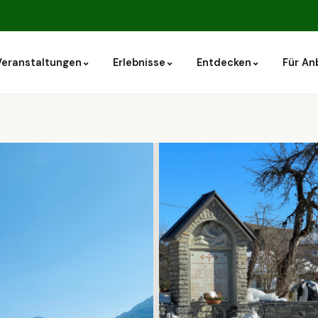
⌄
⌄
⌄
Veranstaltungen
Erlebnisse
Entdecken
Für An