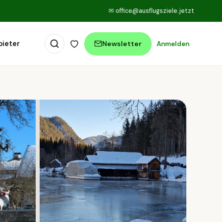
✉
office@ausflugsziele.jetzt
bieter
Newsletter
Anmelden