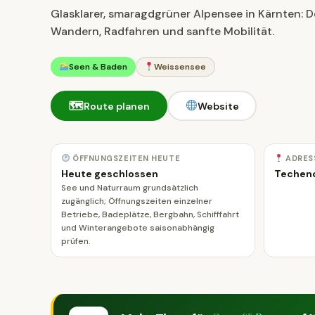
Glasklarer, smaragdgrüner Alpensee in Kärnten: 
Wandern, Radfahren und sanfte Mobilität.
Seen & Baden
Weissensee
🗺
Route planen
Website
ÖFFNUNGSZEITEN HEUTE
ADRES
Heute geschlossen
Techend
See und Naturraum grundsätzlich
zugänglich; Öffnungszeiten einzelner
Betriebe, Badeplätze, Bergbahn, Schifffahrt
und Winterangebote saisonabhängig
prüfen.