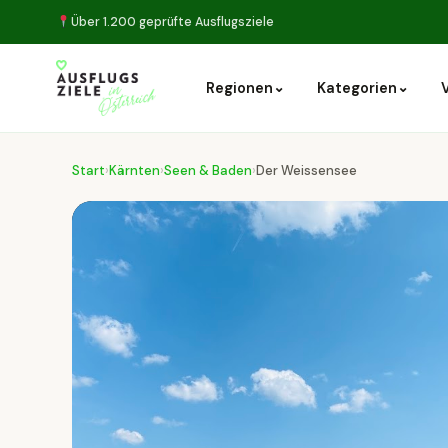
Über 1.200 geprüfte Ausflugsziele
⌄
⌄
Regionen
Kategorien
Start
›
Kärnten
›
Seen & Baden
›
Der Weissensee