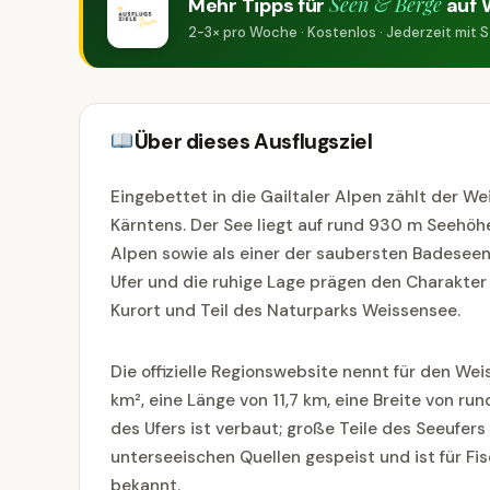
Seen & Berge
Mehr Tipps für
auf 
2-3× pro Woche · Kostenlos · Jederzeit mit
Über dieses Ausflugsziel
Eingebettet in die Gailtaler Alpen zählt der 
Kärntens. Der See liegt auf rund 930 m Seehöh
Alpen sowie als einer der saubersten Badeseen
Ufer und die ruhige Lage prägen den Charakter 
Kurort und Teil des Naturparks Weissensee.
Die offizielle Regionswebsite nennt für den We
km², eine Länge von 11,7 km, eine Breite von ru
des Ufers ist verbaut; große Teile des Seeufer
unterseeischen Quellen gespeist und ist für Fi
bekannt.